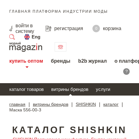
ГЛАВНАЯ ПЛАТФОРМА ИНДУСТРИИ МОДЫ
войти
в
регистрация
корзина
0
систему
Eng
поиск
купить оптом
бренды
b2b журнал
о платфо
?
каталог товаров
витрины брендов
услуги
главная
|
витрины брендов
|
SHISHKIN
|
каталог
|
Маска 556-00-3
КАТАЛОГ SHISHKIN