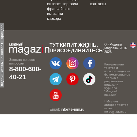
оптовая торговля
контакты
франчайзинг
выставки
карьера
одпишитесь на новости брендов
ТУТ КИПИТ ЖИЗНЬ,
© «Модный
Magazin» 2016-
ПРИСОЕДИНЯЙТЕСЬ:
2026.
Звоните по всем
вопросам
Копирование
8-800-600-
текстов и
воспроизведение
фотоматериалов
40-21
- только с
разрешения
редакции
журнала
"Модный
magazin".
* Мнение
авторов текстов
может
Email:
info@e-mm.ru
не совпадать с
точкой зрения
Адреса:
редакции.
Россия, г. Москва, 105066,
Токмаков переулок, дом №
16, строение 2, телефон: