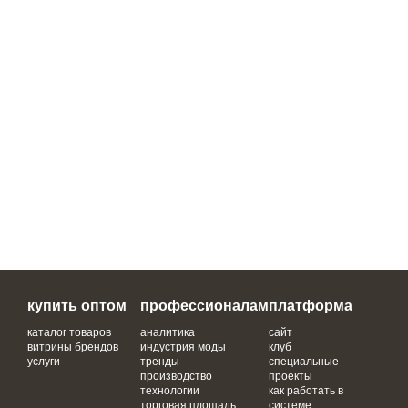
купить оптом
профессионалам
платформа
каталог товаров
аналитика
сайт
витрины брендов
индустрия моды
клуб
услуги
тренды
специальные
производство
проекты
технологии
как работать в
торговая площадь
системе