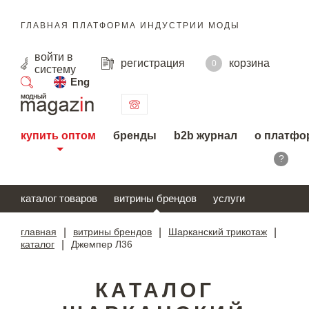
ГЛАВНАЯ ПЛАТФОРМА ИНДУСТРИИ МОДЫ
войти
в
регистрация
корзина
0
систему
Eng
поиск
купить оптом
бренды
b2b журнал
о платфо
?
каталог товаров
витрины брендов
услуги
главная
|
витрины брендов
|
Шарканский трикотаж
|
каталог
|
Джемпер Л36
КАТАЛОГ