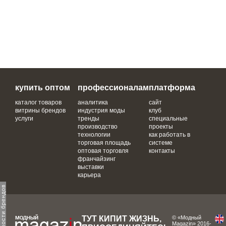
купить оптом
профессионалам
платформа
каталог товаров
аналитика
сайт
витрины брендов
индустрия моды
клуб
услуги
тренды
специальные
производство
проекты
технологии
как работать в
торговая площадь
системе
оптовая торговля
контакты
франчайзинг
выставки
карьера
ТУТ КИПИТ ЖИЗНЬ,
© «Модный
Magazin» 2016-