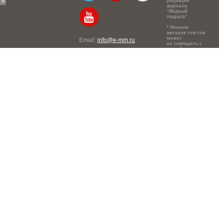
редакции
журнала
"Модный
magazin".
* Мнение
авторов текстов
может
Email:
info@e-mm.ru
не совпадать с
точкой зрения
Адреса:
редакции.
Россия, г. Москва, 105066,
Токмаков переулок, дом №
16, строение 2, телефон:
+7-903-140-03-57
Россия, г. Санкт-Петербург,
191186, Офисный центр
"Казанский", Казанская ул,
7, телефон: 8-800-600-40-
21
Россия, г. Краснодар,
105066, Офисный центр
"Кутузовский", Северная
ул., 490, телефон: 8-800-
600-40-21
Россия, г. Нижний
Новгород, 603105,
Офисный центр "London",