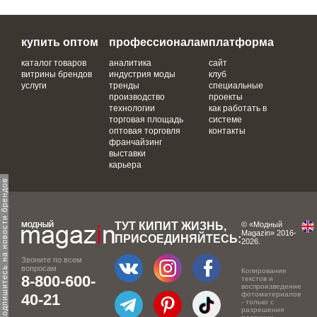
купить оптом
профессионалам
платформа
каталог товаров
аналитика
сайт
витрины брендов
индустрия моды
клуб
услуги
тренды
специальные
производство
проекты
технологии
как работать в
торговая площадь
системе
оптовая торговля
контакты
франчайзинг
выставки
карьера
одпишитесь на новости брендов
ТУТ КИПИТ ЖИЗНЬ,
© «Модный
Magazin» 2016-
ПРИСОЕДИНЯЙТЕСЬ:
2026.
Звоните по всем
вопросам
Копирование
8-800-600-
текстов и
воспроизведение
фотоматериалов
40-21
- только с
разрешения