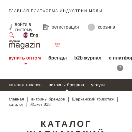
ГЛАВНАЯ ПЛАТФОРМА ИНДУСТРИИ МОДЫ
войти
в
регистрация
корзина
0
систему
Eng
поиск
купить оптом
бренды
b2b журнал
о платфо
?
каталог товаров
витрины брендов
услуги
главная
|
витрины брендов
|
Шарканский трикотаж
|
каталог
|
Жакет 818
КАТАЛОГ