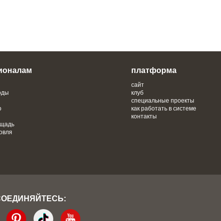
ионалам
платформа
сайт
оды
клуб
специальные проекты
о
как работать в системе
контакты
ощадь
овля
СОЕДИНЯЙТЕСЬ: