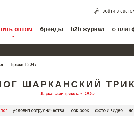
войти
в систе
пить оптом
бренды
b2b журнал
о плат
ог
|
Брюки Т3047
ЛОГ ШАРКАНСКИЙ ТРИ
Шарканский трикотаж, ООО
алог
условия сотрудничества
look book
фото и видео
но