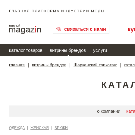
ГЛАВНАЯ ПЛАТФОРМА ИНДУСТРИИ МОДЫ
ку
связаться с нами
каталог товаров
витрины брендов
услуги
главная
|
витрины брендов
|
Шарканский трикотаж
|
катал
КАТА
о компании
кат
ОДЕЖДА
|
ЖЕНСКАЯ
|
БРЮКИ