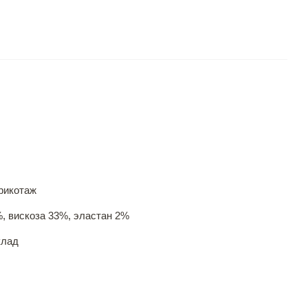
рикотаж
, вискоза 33%, эластан 2%
клад