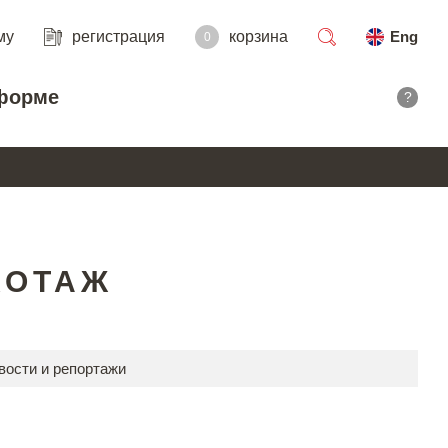
му
регистрация
корзина
Eng
0
поиск
форме
?
КОТАЖ
вости и репортажи