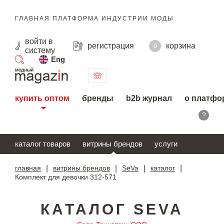
ГЛАВНАЯ ПЛАТФОРМА ИНДУСТРИИ МОДЫ
войти
в
регистрация
корзина
0
систему
Eng
поиск
купить оптом
бренды
b2b журнал
о платфо
?
каталог товаров
витрины брендов
услуги
главная
|
витрины брендов
|
SeVa
|
каталог
|
Комплект для девочки 312-571
КАТАЛОГ SEVA