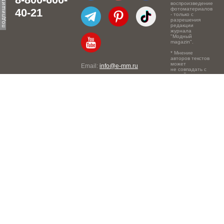
воспроизведение
фотоматериалов
40-21
- только с
разрешения
редакции
журнала
"Модный
magazin".
* Мнение
авторов текстов
может
Email:
info@e-mm.ru
не совпадать с
точкой зрения
Адреса:
редакции.
Россия, г. Москва, 105066,
Токмаков переулок, дом №
16, строение 2, телефон:
+7-903-140-03-57
Россия, г. Санкт-Петербург,
191186, Офисный центр
"Казанский", Казанская ул,
7, телефон: 8-800-600-40-
21
Россия, г. Краснодар,
105066, Офисный центр
"Кутузовский", Северная
ул., 490, телефон: 8-800-
600-40-21