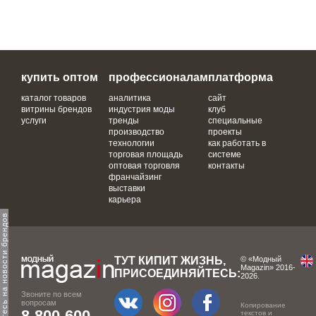
купить оптом
профессионалам
платформа
каталог товаров
аналитика
сайт
витрины брендов
индустрия моды
клуб
услуги
тренды
специальные
производство
проекты
технологии
как работать в
торговая площадь
системе
оптовая торговля
контакты
франчайзинг
выставки
карьера
одпишитесь на новости брендов
ТУТ КИПИТ ЖИЗНЬ,
© «Модный
Magazin» 2016-
ПРИСОЕДИНЯЙТЕСЬ:
2026.
Звоните по всем
вопросам
Копирование
8-800-600-
текстов и