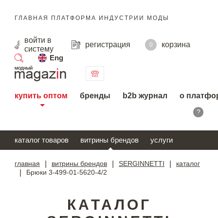
ГЛАВНАЯ ПЛАТФОРМА ИНДУСТРИИ МОДЫ
войти
в
регистрация
корзина
0
систему
Eng
поиск
купить оптом
бренды
b2b журнал
о платфо
?
каталог товаров
витрины брендов
услуги
главная
|
витрины брендов
|
SERGINNETTI
|
каталог
|
Брюки 3-499-01-5620-4/2
КАТАЛОГ