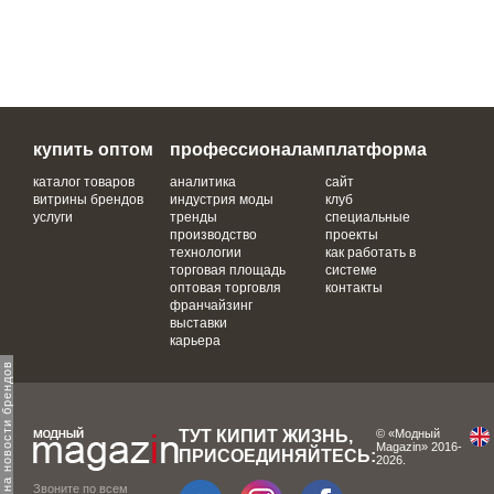
купить оптом
профессионалам
платформа
каталог товаров
аналитика
сайт
витрины брендов
индустрия моды
клуб
услуги
тренды
специальные
производство
проекты
технологии
как работать в
торговая площадь
системе
оптовая торговля
контакты
франчайзинг
выставки
карьера
одпишитесь на новости брендов
ТУТ КИПИТ ЖИЗНЬ,
© «Модный
Magazin» 2016-
ПРИСОЕДИНЯЙТЕСЬ:
2026.
Звоните по всем