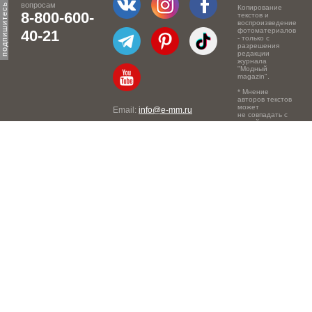
вопросам
Копирование
8-800-600-
текстов и
воспроизведение
фотоматериалов
40-21
- только с
разрешения
редакции
журнала
"Модный
magazin".
* Мнение
авторов текстов
может
Email:
info@e-mm.ru
не совпадать с
точкой зрения
Адреса:
редакции.
Россия, г. Москва, 105066,
Токмаков переулок, дом №
16, строение 2, телефон:
+7-903-140-03-57
Россия, г. Санкт-Петербург,
191186, Офисный центр
"Казанский", Казанская ул,
7, телефон: 8-800-600-40-
21
Россия, г. Краснодар,
105066, Офисный центр
"Кутузовский", Северная
ул., 490, телефон: 8-800-