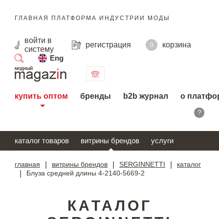
ГЛАВНАЯ ПЛАТФОРМА ИНДУСТРИИ МОДЫ
войти
в
регистрация
корзина
0
систему
Eng
поиск
купить оптом
бренды
b2b журнал
о платфо
?
каталог товаров
витрины брендов
услуги
главная
|
витрины брендов
|
SERGINNETTI
|
каталог
|
Блуза средней длины 4-2140-5669-2
КАТАЛОГ