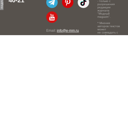
40-21
- только с
разрешения
редакции
журнала
"Модный
magazin".
* Мнение
авторов текстов
может
Email:
info@e-mm.ru
не совпадать с
точкой зрения
Адреса:
редакции.
Россия, г. Москва, 105066,
Токмаков переулок, дом №
16, строение 2, телефон:
+7-903-140-03-57
Россия, г. Санкт-Петербург,
191186, Офисный центр
"Казанский", Казанская ул,
7, телефон: 8-800-600-40-
21
Россия, г. Краснодар,
105066, Офисный центр
"Кутузовский", Северная
ул., 490, телефон: 8-800-
600-40-21
Россия, г. Нижний
Новгород, 603105,