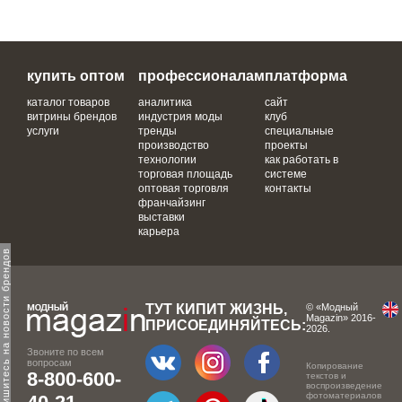
купить оптом
профессионалам
платформа
каталог товаров
аналитика
сайт
витрины брендов
индустрия моды
клуб
услуги
тренды
специальные
производство
проекты
технологии
как работать в
торговая площадь
системе
оптовая торговля
контакты
франчайзинг
выставки
карьера
одпишитесь на новости брендов
ТУТ КИПИТ ЖИЗНЬ,
© «Модный
Magazin» 2016-
ПРИСОЕДИНЯЙТЕСЬ:
2026.
Звоните по всем
вопросам
Копирование
8-800-600-
текстов и
воспроизведение
фотоматериалов