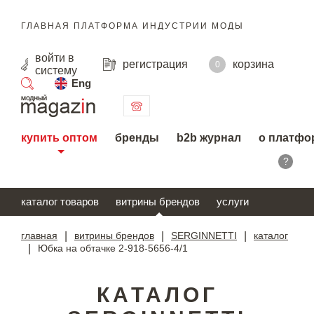
ГЛАВНАЯ ПЛАТФОРМА ИНДУСТРИИ МОДЫ
войти
в
регистрация
корзина
0
систему
Eng
поиск
купить оптом
бренды
b2b журнал
о платфо
?
каталог товаров
витрины брендов
услуги
главная
|
витрины брендов
|
SERGINNETTI
|
каталог
|
Юбка на обтачке 2-918-5656-4/1
КАТАЛОГ