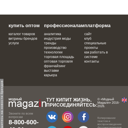
купить оптом
профессионалам
платформа
каталог товаров
аналитика
сайт
витрины брендов
индустрия моды
клуб
услуги
тренды
специальные
производство
проекты
технологии
как работать в
торговая площадь
системе
оптовая торговля
контакты
франчайзинг
выставки
карьера
одпишитесь на новости брендов
ТУТ КИПИТ ЖИЗНЬ,
© «Модный
Magazin» 2016-
ПРИСОЕДИНЯЙТЕСЬ:
2026.
Звоните по всем
вопросам
Копирование
8-800-600-
текстов и
воспроизведение
фотоматериалов