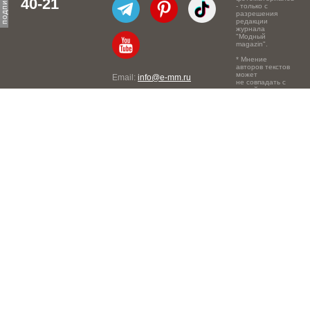
40-21
- только с
разрешения
редакции
журнала
"Модный
magazin".
* Мнение
авторов текстов
может
Email:
info@e-mm.ru
не совпадать с
точкой зрения
Адреса:
редакции.
Россия, г. Москва, 105066,
Токмаков переулок, дом №
16, строение 2, телефон:
+7-903-140-03-57
Россия, г. Санкт-Петербург,
191186, Офисный центр
"Казанский", Казанская ул,
7, телефон: 8-800-600-40-
21
Россия, г. Краснодар,
105066, Офисный центр
"Кутузовский", Северная
ул., 490, телефон: 8-800-
600-40-21
Россия, г. Нижний