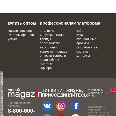
купить оптом
профессионалам
платформа
каталог товаров
аналитика
сайт
витрины брендов
индустрия моды
клуб
услуги
тренды
специальные
производство
проекты
технологии
как работать в
торговая площадь
системе
оптовая торговля
контакты
франчайзинг
выставки
карьера
одпишитесь на новости брендов
ТУТ КИПИТ ЖИЗНЬ,
© «Модный
Magazin» 2016-
ПРИСОЕДИНЯЙТЕСЬ:
2026.
Звоните по всем
вопросам
Копирование
8-800-600-
текстов и
воспроизведение
фотоматериалов