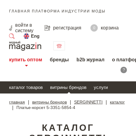
ГЛАВНАЯ ПЛАТФОРМА ИНДУСТРИИ МОДЫ
войти
в
регистрация
корзина
0
систему
Eng
поиск
купить оптом
бренды
b2b журнал
о платфо
?
каталог товаров
витрины брендов
услуги
главная
|
витрины брендов
|
SERGINNETTI
|
каталог
|
Платье-корсет 5-3351-5854-4
КАТАЛОГ