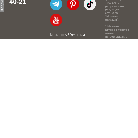
40-21
- только с
разрешения
редакции
журнала
"Модный
magazin".
* Мнение
авторов текстов
может
Email:
info@e-mm.ru
не совпадать с
точкой зрения
Адреса:
редакции.
Россия, г. Москва, 105066,
Токмаков переулок, дом №
16, строение 2, телефон:
+7-903-140-03-57
Россия, г. Санкт-Петербург,
191186, Офисный центр
"Казанский", Казанская ул,
7, телефон: 8-800-600-40-
21
Россия, г. Краснодар,
105066, Офисный центр
"Кутузовский", Северная
ул., 490, телефон: 8-800-
600-40-21
Россия, г. Нижний