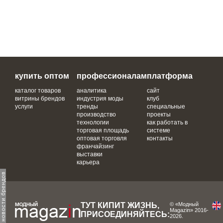
купить оптом
профессионалам
платформа
каталог товаров
аналитика
сайт
витрины брендов
индустрия моды
клуб
услуги
тренды
специальные
производство
проекты
технологии
как работать в
торговая площадь
системе
оптовая торговля
контакты
франчайзинг
выставки
карьера
одпишитесь на новости брендов
ТУТ КИПИТ ЖИЗНЬ,
© «Модный
Magazin» 2016-
ПРИСОЕДИНЯЙТЕСЬ:
2026.