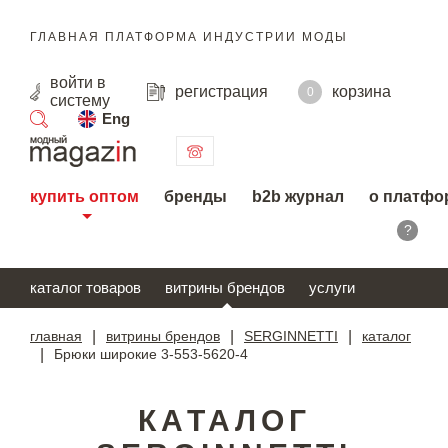
ГЛАВНАЯ ПЛАТФОРМА ИНДУСТРИИ МОДЫ
войти
в
регистрация
корзина
0
систему
Eng
поиск
купить оптом
бренды
b2b журнал
о платфо
?
каталог товаров
витрины брендов
услуги
главная
|
витрины брендов
|
SERGINNETTI
|
каталог
|
Брюки широкие 3-553-5620-4
КАТАЛОГ