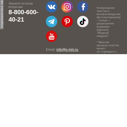
Звоните по всем
вопросам
Копирование
8-800-600-
текстов и
воспроизведение
фотоматериалов
40-21
- только с
разрешения
редакции
журнала
"Модный
magazin".
* Мнение
авторов текстов
может
Email:
info@e-mm.ru
не совпадать с
точкой зрения
Адреса:
редакции.
Россия, г. Москва, 105066,
Токмаков переулок, дом №
16, строение 2, телефон:
+7-903-140-03-57
Россия, г. Санкт-Петербург,
191186, Офисный центр
"Казанский", Казанская ул,
7, телефон: 8-800-600-40-
21
Россия, г. Краснодар,
105066, Офисный центр
"Кутузовский", Северная