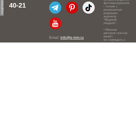
фотоматериалов
40-21
- только с
разрешения
редакции
журнала
"Модный
magazin".
* Мнение
авторов текстов
может
Email:
info@e-mm.ru
не совпадать с
точкой зрения
Адреса:
редакции.
Россия, г. Москва, 105066,
Токмаков переулок, дом №
16, строение 2, телефон:
+7-903-140-03-57
Россия, г. Санкт-Петербург,
191186, Офисный центр
"Казанский", Казанская ул,
7, телефон: 8-800-600-40-
21
Россия, г. Краснодар,
105066, Офисный центр
"Кутузовский", Северная
ул., 490, телефон: 8-800-
600-40-21
Россия, г. Нижний