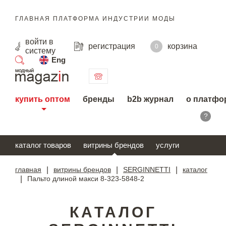
ГЛАВНАЯ ПЛАТФОРМА ИНДУСТРИИ МОДЫ
войти
в
регистрация
корзина
0
систему
Eng
поиск
купить оптом
бренды
b2b журнал
о платфо
?
каталог товаров
витрины брендов
услуги
главная
|
витрины брендов
|
SERGINNETTI
|
каталог
|
Пальто длиной макси 8-323-5848-2
КАТАЛОГ