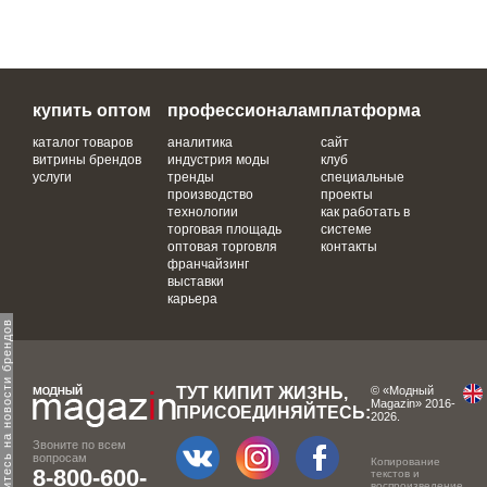
купить оптом
профессионалам
платформа
каталог товаров
аналитика
сайт
витрины брендов
индустрия моды
клуб
услуги
тренды
специальные
производство
проекты
технологии
как работать в
торговая площадь
системе
оптовая торговля
контакты
франчайзинг
выставки
карьера
одпишитесь на новости брендов
ТУТ КИПИТ ЖИЗНЬ,
© «Модный
Magazin» 2016-
ПРИСОЕДИНЯЙТЕСЬ:
2026.
Звоните по всем
вопросам
Копирование
8-800-600-
текстов и
воспроизведение