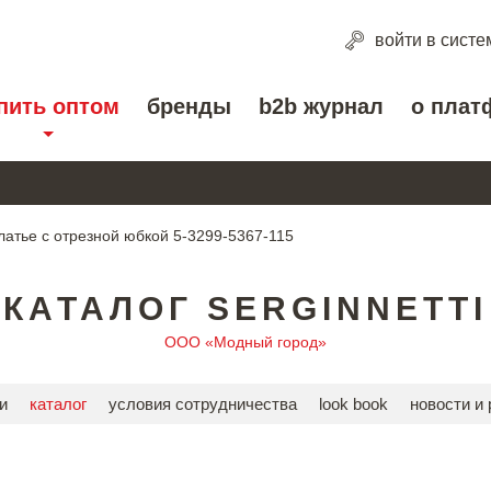
войти
в систе
пить оптом
бренды
b2b журнал
о плат
латье с отрезной юбкой 5-3299-5367-115
КАТАЛОГ SERGINNETTI
ООО «Модный город»
и
каталог
условия сотрудничества
look book
новости и