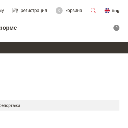
му
регистрация
корзина
Eng
0
поиск
форме
?
 репортажи