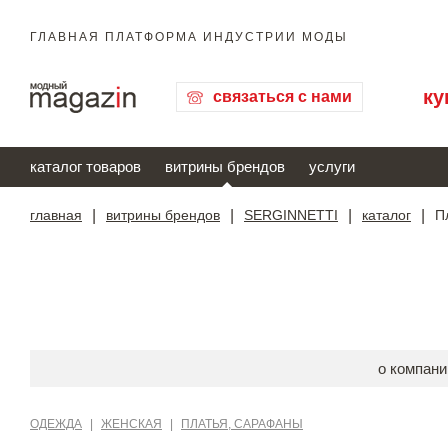
ГЛАВНАЯ ПЛАТФОРМА ИНДУСТРИИ МОДЫ
ку
связаться с нами
каталог товаров
витрины брендов
услуги
главная
|
витрины брендов
|
SERGINNETTI
|
каталог
|
П
о компани
ОДЕЖДА
|
ЖЕНСКАЯ
|
ПЛАТЬЯ, САРАФАНЫ