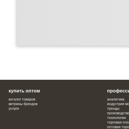
купить оптом
професс
каталог товаров
аналитика
витрины брендов
индустрия м
услуги
тренды
производств
технологии
торговая пл
оптовая торг