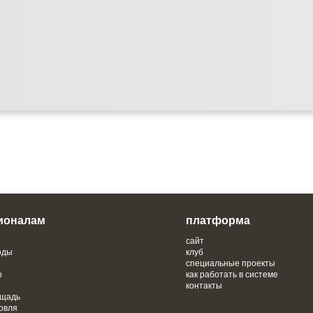
ионалам
платформа
сайт
оды
клуб
специальные проекты
о
как работать в системе
контакты
ощадь
овля