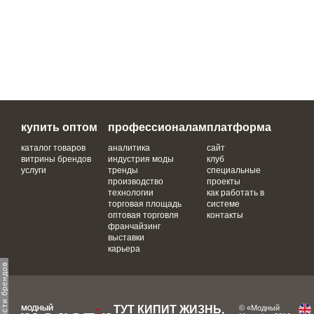
купить оптом
профессионалам
платформа
каталог товаров
аналитика
сайт
витрины брендов
индустрия моды
клуб
услуги
тренды
специальные
производство
проекты
технологии
как работать в
торговая площадь
системе
оптовая торговля
контакты
франчайзинг
выставки
карьера
ТУТ КИПИТ ЖИЗНЬ,
© «Модный