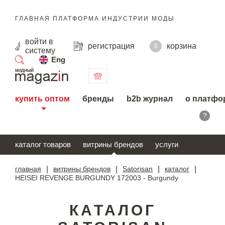
ГЛАВНАЯ ПЛАТФОРМА ИНДУСТРИИ МОДЫ
войти
в
регистрация
корзина
0
систему
Eng
поиск
купить оптом
бренды
b2b журнал
о платфо
?
каталог товаров
витрины брендов
услуги
главная
|
витрины брендов
|
Satorisan
|
каталог
|
HEISEI REVENGE BURGUNDY 172003 - Burgundy
КАТАЛОГ