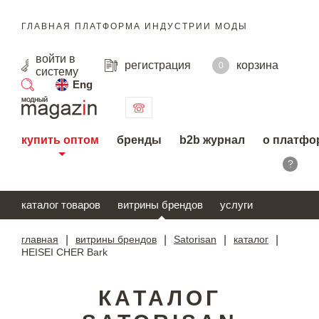
ГЛАВНАЯ ПЛАТФОРМА ИНДУСТРИИ МОДЫ
войти
в
регистрация
корзина
0
систему
Eng
поиск
купить оптом
бренды
b2b журнал
о платфо
?
каталог товаров
витрины брендов
услуги
главная
|
витрины брендов
|
Satorisan
|
каталог
|
HEISEI CHER Bark
КАТАЛОГ