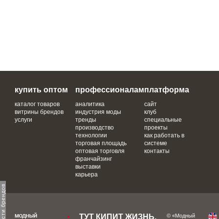
купить оптом
профессионалам
платформа
каталог товаров
аналитика
сайт
витрины брендов
индустрия моды
клуб
услуги
тренды
специальные
производство
проекты
технологии
как работать в
торговая площадь
системе
оптовая торговля
контакты
франчайзинг
выставки
карьера
ТУТ КИПИТ ЖИЗНЬ,
© «Модный