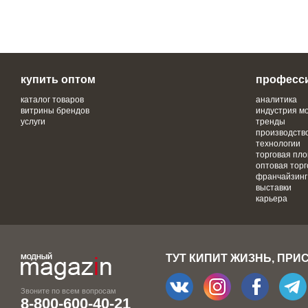
купить оптом
професс
каталог товаров
аналитика
витрины брендов
индустрия м
услуги
тренды
производств
технологии
торговая пл
оптовая торг
франчайзинг
выставки
карьера
ТУТ КИПИТ ЖИЗНЬ, ПРИ
Звоните по всем вопросам
8-800-600-40-21