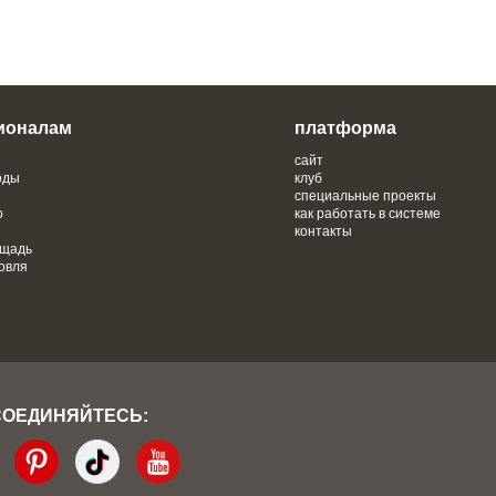
ионалам
платформа
сайт
оды
клуб
специальные проекты
о
как работать в системе
контакты
ощадь
овля
СОЕДИНЯЙТЕСЬ: