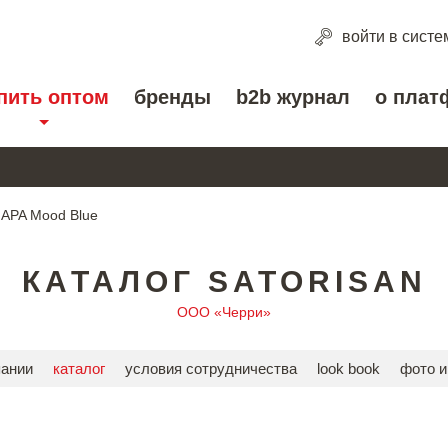
войти
в систе
пить оптом
бренды
b2b журнал
о плат
APA Mood Blue
КАТАЛОГ SATORISAN
ООО «Черри»
пании
каталог
условия сотрудничества
look book
фото и