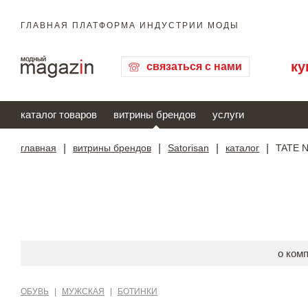
ГЛАВНАЯ ПЛАТФОРМА ИНДУСТРИИ МОДЫ
ку
связаться с нами
каталог товаров
витрины брендов
услуги
главная
|
витрины брендов
|
Satorisan
|
каталог
|
TATE N
о ком
ОБУВЬ
|
МУЖСКАЯ
|
БОТИНКИ