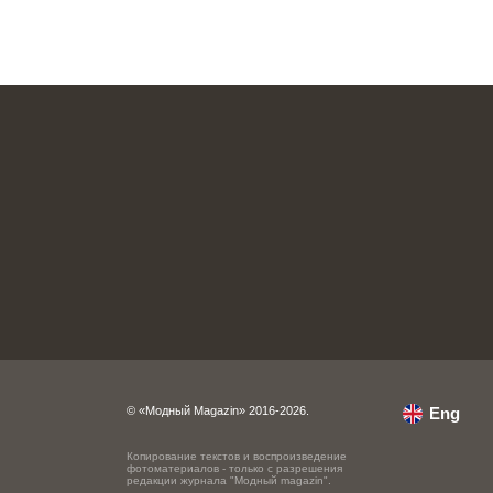
© «Модный Magazin» 2016-2026.
Eng
Копирование текстов и воспроизведение
фотоматериалов - только с разрешения
редакции журнала "Модный magazin".