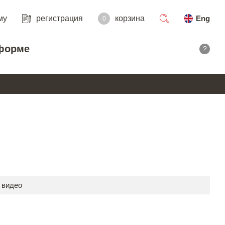
му
регистрация
корзина
Eng
0
поиск
форме
?
 видео