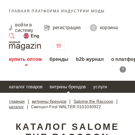
ГЛАВНАЯ ПЛАТФОРМА ИНДУСТРИИ МОДЫ
войти
в
регистрация
корзина
0
систему
Eng
поиск
купить оптом
бренды
b2b журнал
о платфо
?
каталог товаров
витрины брендов
услуги
главная
|
витрины брендов
|
Salome the Raccoon
|
каталог
|
Свитшот First WALTER 0101030922
КАТАЛОГ SALOME