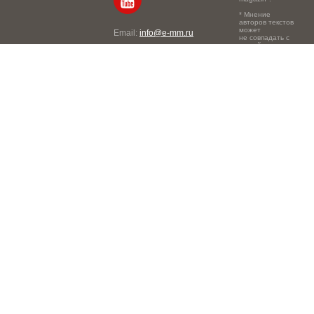
* Мнение
авторов текстов
может
Email:
info@e-mm.ru
не совпадать с
точкой зрения
Адреса:
редакции.
Россия, г. Москва, 105066,
Токмаков переулок, дом №
16, строение 2, телефон:
+7-903-140-03-57
Россия, г. Санкт-Петербург,
191186, Офисный центр
"Казанский", Казанская ул,
7, телефон: 8-800-600-40-
21
Россия, г. Краснодар,
105066, Офисный центр
"Кутузовский", Северная
ул., 490, телефон: 8-800-
600-40-21
Россия, г. Нижний
Новгород, 603105,
Офисный центр "London",
Ошарская, 77А, телефон:
8-800-600-40-21