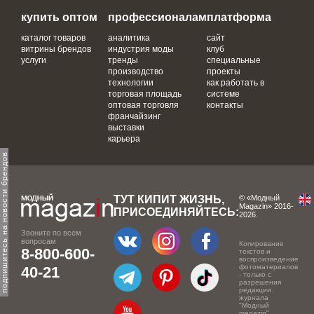
купить оптом
профессионалам
платформа
каталог товаров
аналитика
сайт
витрины брендов
индустрия моды
клуб
услуги
тренды
специальные
производство
проекты
технологии
как работать в
торговая площадь
системе
оптовая торговля
контакты
франчайзинг
выставки
карьера
одпишитесь на новости брендов
ТУТ КИПИТ ЖИЗНЬ,
© «Модный
Magazin» 2016-
ПРИСОЕДИНЯЙТЕСЬ:
2026.
Звоните по всем
вопросам
Копирование
8-800-600-
текстов и
воспроизведение
фотоматериалов
40-21
- только с
разрешения
редакции
журнала
"Модный
magazin".