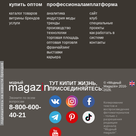
купить оптом
профессионалам
платформа
каталог товаров
аналитика
сайт
витрины брендов
индустрия моды
клуб
услуги
тренды
специальные
производство
проекты
технологии
как работать в
торговая площадь
системе
оптовая торговля
контакты
франчайзинг
выставки
карьера
одпишитесь на новости брендов
ТУТ КИПИТ ЖИЗНЬ,
© «Модный
Magazin» 2016-
ПРИСОЕДИНЯЙТЕСЬ:
2026.
Звоните по всем
вопросам
Копирование
8-800-600-
текстов и
воспроизведение
фотоматериалов
40-21
- только с
разрешения
редакции
журнала
"Модный
magazin".