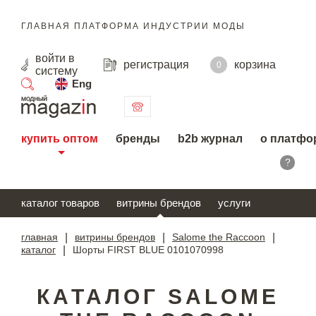
ГЛАВНАЯ ПЛАТФОРМА ИНДУСТРИИ МОДЫ
войти
в
регистрация
корзина
0
систему
Eng
поиск
купить оптом
бренды
b2b журнал
о платфо
?
каталог товаров
витрины брендов
услуги
главная
|
витрины брендов
|
Salome the Raccoon
|
каталог
|
Шорты FIRST BLUE 0101070998
КАТАЛОГ SALOME