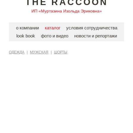
THE RACCOON
ИП «Муртазина Изольда Эриковна»
о компании
каталог
условия сотрудничества
look book
фото и видео
новости и репортажи
ОДЕЖДА
|
МУЖСКАЯ
|
ШОРТЫ