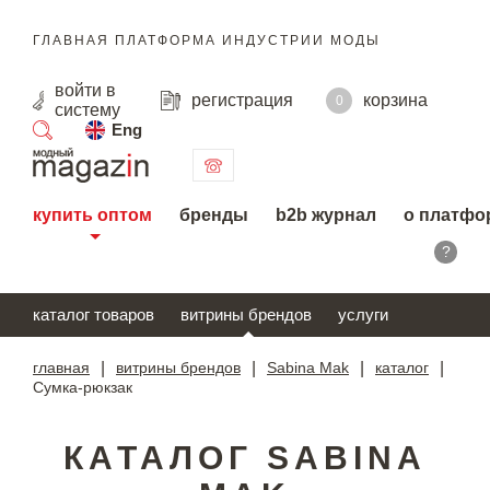
ГЛАВНАЯ ПЛАТФОРМА ИНДУСТРИИ МОДЫ
войти
в
регистрация
корзина
0
систему
Eng
поиск
купить оптом
бренды
b2b журнал
о платфо
?
каталог товаров
витрины брендов
услуги
главная
|
витрины брендов
|
Sabina Mak
|
каталог
|
Сумка-рюкзак
КАТАЛОГ SABINA