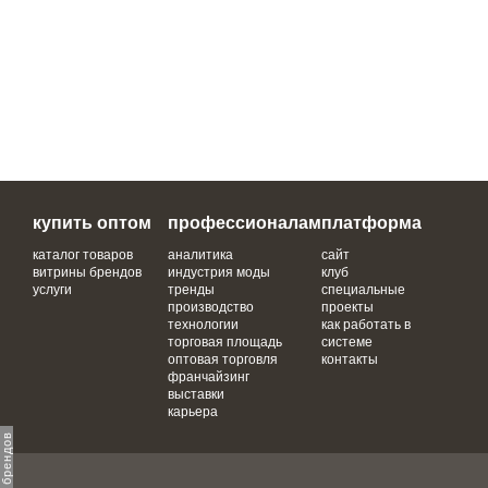
купить оптом
профессионалам
платформа
каталог товаров
аналитика
сайт
витрины брендов
индустрия моды
клуб
услуги
тренды
специальные
производство
проекты
технологии
как работать в
торговая площадь
системе
оптовая торговля
контакты
франчайзинг
выставки
карьера