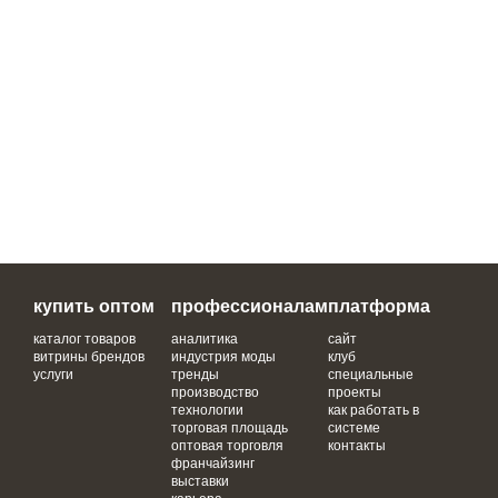
купить оптом
профессионалам
платформа
каталог товаров
аналитика
сайт
витрины брендов
индустрия моды
клуб
услуги
тренды
специальные
производство
проекты
технологии
как работать в
торговая площадь
системе
оптовая торговля
контакты
франчайзинг
выставки