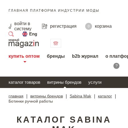
ГЛАВНАЯ ПЛАТФОРМА ИНДУСТРИИ МОДЫ
войти
в
регистрация
корзина
0
систему
Eng
поиск
купить оптом
бренды
b2b журнал
о платфо
?
каталог товаров
витрины брендов
услуги
главная
|
витрины брендов
|
Sabina Mak
|
каталог
|
Ботинки ручной работы
КАТАЛОГ SABINA