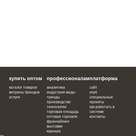
купить оптом
профессионалам
платформа
каталог товаров
аналитика
сайт
витрины брендов
индустрия моды
клуб
услуги
тренды
специальные
производство
проекты
технологии
как работать в
торговая площадь
системе
оптовая торговля
контакты
франчайзинг
выставки
карьера