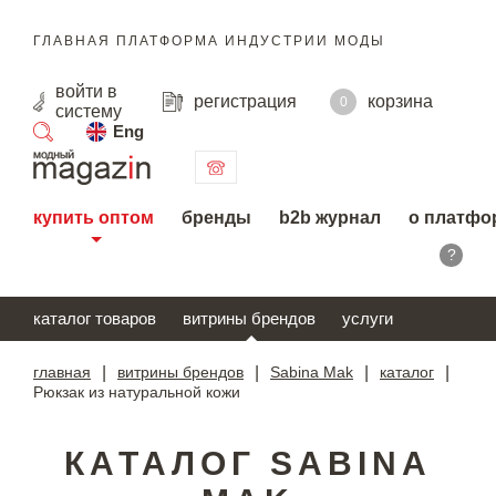
ГЛАВНАЯ ПЛАТФОРМА ИНДУСТРИИ МОДЫ
войти
в
регистрация
корзина
0
систему
Eng
поиск
купить оптом
бренды
b2b журнал
о платфо
?
каталог товаров
витрины брендов
услуги
главная
|
витрины брендов
|
Sabina Mak
|
каталог
|
Рюкзак из натуральной кожи
КАТАЛОГ SABINA