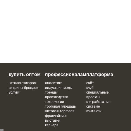
купить оптом
профессионалам
платформа
каталог товаров
аналитика
сайт
витрины брендов
индустрия моды
клуб
услуги
тренды
специальные
производство
проекты
технологии
как работать в
торговая площадь
системе
оптовая торговля
контакты
франчайзинг
выставки
карьера