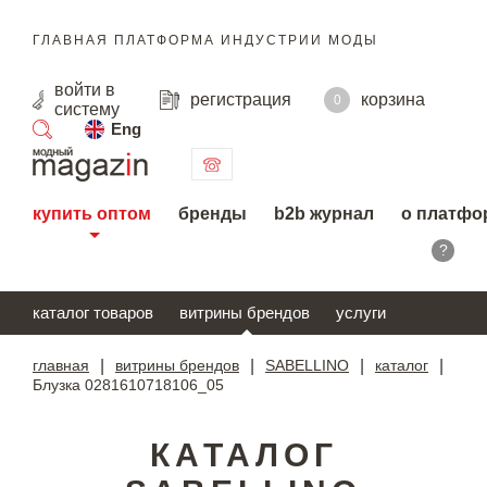
ГЛАВНАЯ ПЛАТФОРМА ИНДУСТРИИ МОДЫ
войти
в
регистрация
корзина
0
систему
Eng
поиск
купить оптом
бренды
b2b журнал
о платфо
?
каталог товаров
витрины брендов
услуги
главная
|
витрины брендов
|
SABELLINO
|
каталог
|
Блузка 0281610718106_05
КАТАЛОГ