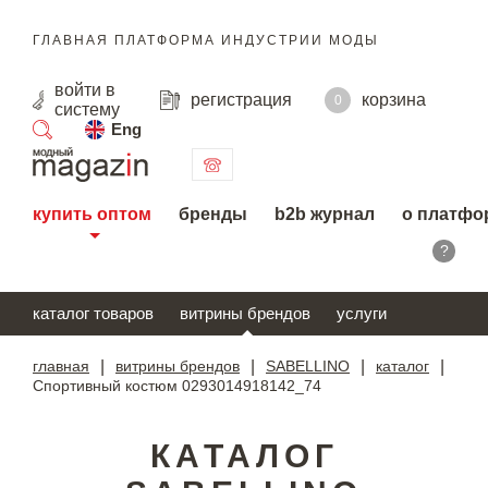
ГЛАВНАЯ ПЛАТФОРМА ИНДУСТРИИ МОДЫ
войти
в
регистрация
корзина
0
систему
Eng
поиск
купить оптом
бренды
b2b журнал
о платфо
?
каталог товаров
витрины брендов
услуги
главная
|
витрины брендов
|
SABELLINO
|
каталог
|
Спортивный костюм 0293014918142_74
КАТАЛОГ