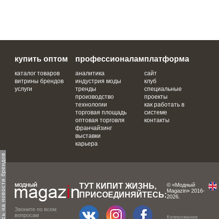
купить оптом
профессионалам
платформа
каталог товаров
аналитика
сайт
витрины брендов
индустрия моды
клуб
услуги
тренды
специальные
производство
проекты
технологии
как работать в
торговая площадь
системе
оптовая торговля
контакты
франчайзинг
выставки
карьера
одпишитесь на новости брендов
ТУТ КИПИТ ЖИЗНЬ,
© «Модный
Magazin» 2016-
ПРИСОЕДИНЯЙТЕСЬ:
2026.
Звоните по всем
вопросам
Копирование