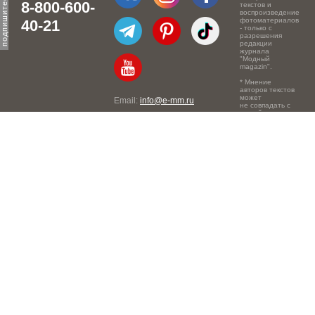
8-800-600-
текстов и
воспроизведение
фотоматериалов
40-21
- только с
разрешения
редакции
журнала
"Модный
magazin".
* Мнение
авторов текстов
может
Email:
info@e-mm.ru
не совпадать с
точкой зрения
Адреса:
редакции.
Россия, г. Москва, 105066,
Токмаков переулок, дом №
16, строение 2, телефон:
+7-903-140-03-57
Россия, г. Санкт-Петербург,
191186, Офисный центр
"Казанский", Казанская ул,
7, телефон: 8-800-600-40-
21
Россия, г. Краснодар,
105066, Офисный центр
"Кутузовский", Северная
ул., 490, телефон: 8-800-
600-40-21