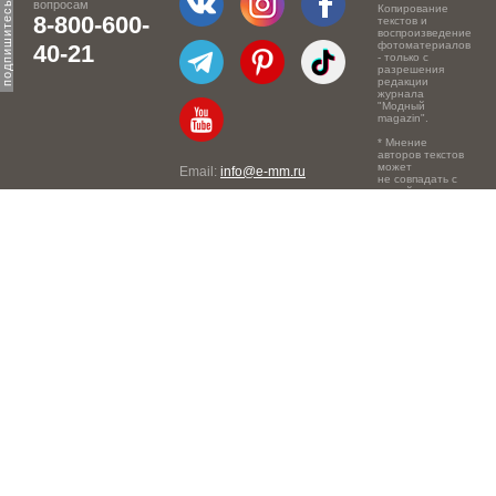
вопросам
Копирование
8-800-600-
текстов и
воспроизведение
фотоматериалов
40-21
- только с
разрешения
редакции
журнала
"Модный
magazin".
* Мнение
авторов текстов
может
Email:
info@e-mm.ru
не совпадать с
точкой зрения
Адреса:
редакции.
Россия, г. Москва, 105066,
Токмаков переулок, дом №
16, строение 2, телефон:
+7-903-140-03-57
Россия, г. Санкт-Петербург,
191186, Офисный центр
"Казанский", Казанская ул,
7, телефон: 8-800-600-40-
21
Россия, г. Краснодар,
105066, Офисный центр
"Кутузовский", Северная
ул., 490, телефон: 8-800-
600-40-21