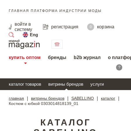
ГЛАВНАЯ ПЛАТФОРМА ИНДУСТРИИ МОДЫ
войти
в
регистрация
корзина
0
систему
Eng
поиск
купить оптом
бренды
b2b журнал
о платфо
?
каталог товаров
витрины брендов
услуги
главная
|
витрины брендов
|
SABELLINO
|
каталог
|
Костюм с юбкой 0303014818139_01
КАТАЛОГ