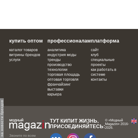
купить оптом
профессионалам
платформа
каталог товаров
аналитика
сайт
витрины брендов
индустрия моды
клуб
услуги
тренды
специальные
производство
проекты
технологии
как работать в
торговая площадь
системе
оптовая торговля
контакты
франчайзинг
выставки
карьера
одпишитесь на новости брендов
ТУТ КИПИТ ЖИЗНЬ,
© «Модный
Magazin» 2016-
ПРИСОЕДИНЯЙТЕСЬ:
2026.
Звоните по всем