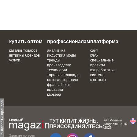
купить оптом
профессионалам
платформа
каталог товаров
аналитика
сайт
витрины брендов
индустрия моды
клуб
услуги
тренды
специальные
производство
проекты
технологии
как работать в
торговая площадь
системе
оптовая торговля
контакты
франчайзинг
выставки
карьера
одпишитесь на новости брендов
ТУТ КИПИТ ЖИЗНЬ,
© «Модный
Magazin» 2016-
ПРИСОЕДИНЯЙТЕСЬ:
2026.
Звоните по всем