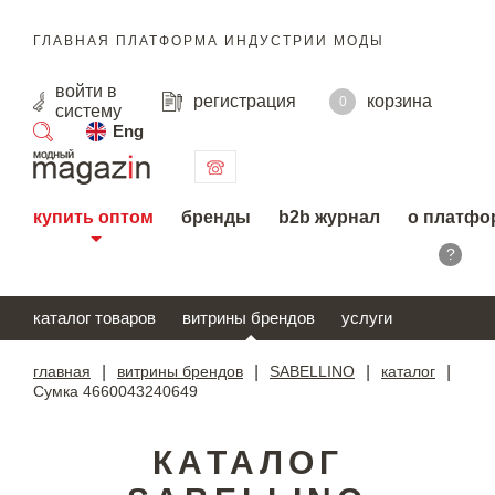
ГЛАВНАЯ ПЛАТФОРМА ИНДУСТРИИ МОДЫ
войти
в
регистрация
корзина
0
систему
Eng
поиск
купить оптом
бренды
b2b журнал
о платфо
?
каталог товаров
витрины брендов
услуги
главная
|
витрины брендов
|
SABELLINO
|
каталог
|
Сумка 4660043240649
КАТАЛОГ