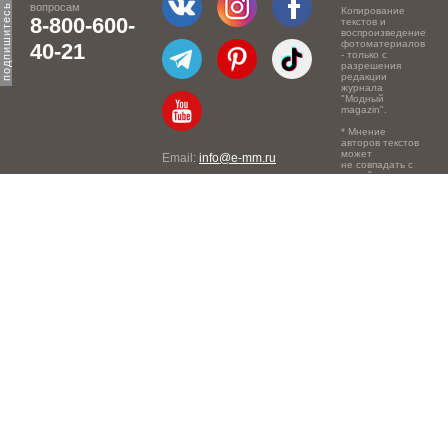
вопросам
Копирование
8-800-600-
текстов и
воспроизведение
фотоматериалов
40-21
- только с
разрешения
редакции
журнала
"Модный
magazin".
* Мнение
авторов текстов
может
Email:
info@e-mm.ru
не совпадать с
точкой зрения
Адреса:
редакции.
Россия, г. Москва, 105066,
Токмаков переулок, дом №
16, строение 2, телефон:
+7-903-140-03-57
Россия, г. Санкт-Петербург,
191186, Офисный центр
"Казанский", Казанская ул,
7, телефон: 8-800-600-40-
21
Россия, г. Краснодар,
105066, Офисный центр
"Кутузовский", Северная
ул., 490, телефон: 8-800-