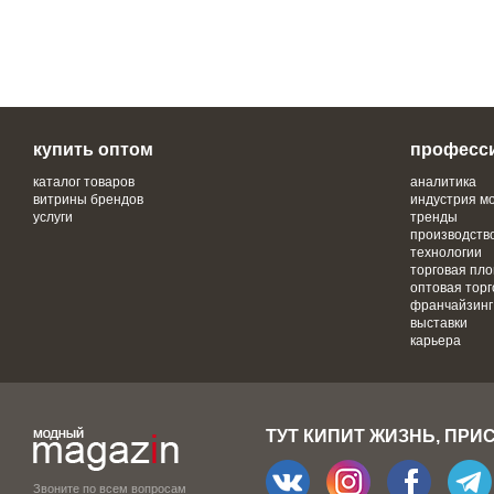
купить оптом
професс
каталог товаров
аналитика
витрины брендов
индустрия м
услуги
тренды
производств
технологии
торговая пл
оптовая торг
франчайзинг
выставки
карьера
ТУТ КИПИТ ЖИЗНЬ, ПРИ
Звоните по всем вопросам