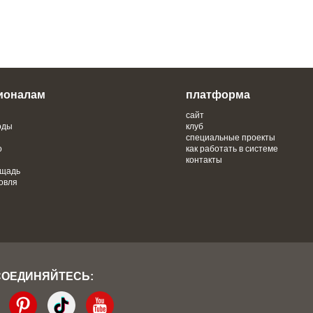
ионалам
платформа
сайт
оды
клуб
специальные проекты
о
как работать в системе
контакты
ощадь
овля
СОЕДИНЯЙТЕСЬ: