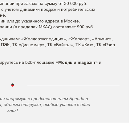
пании при заказе на сумму от 30 000 руб.
 с учетом динамики продаж и потребительских
не.
и или до указанного адреса в Москве.
пании (в пределах МКАД) составляет 900 руб.
рудничаем: «Желдорэкспедиция», «Желдор», «Альянс»,
 ПЭК, ТК «Диспетчер», ТК «Байкал», ТК «Кит», ТК «Роил
ируйтесь на b2b-площадке
«Модный magazin»
и
ую с представителем Бренда в
и, объемы отгрузки, особые условия в один
клик!