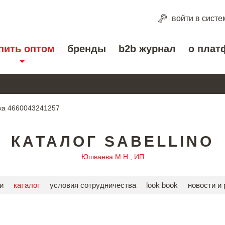
войти
в систе
пить оптом
бренды
b2b журнал
о плат
ка 4660043241257
КАТАЛОГ SABELLINO
Юшваева М.Н., ИП
и
каталог
условия сотрудничества
look book
новости и