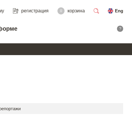
му
регистрация
корзина
Eng
0
поиск
форме
?
 репортажи