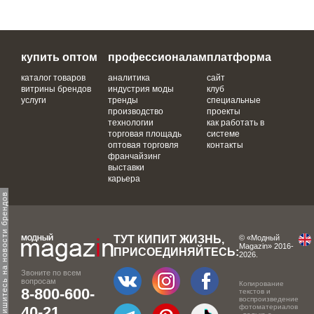
купить оптом
профессионалам
платформа
каталог товаров
аналитика
сайт
витрины брендов
индустрия моды
клуб
услуги
тренды
специальные
производство
проекты
технологии
как работать в
торговая площадь
системе
оптовая торговля
контакты
франчайзинг
выставки
карьера
одпишитесь на новости брендов
ТУТ КИПИТ ЖИЗНЬ,
© «Модный
Magazin» 2016-
ПРИСОЕДИНЯЙТЕСЬ:
2026.
Звоните по всем
вопросам
Копирование
8-800-600-
текстов и
воспроизведение
фотоматериалов
40-21