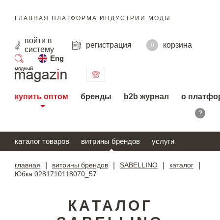
ГЛАВНАЯ ПЛАТФОРМА ИНДУСТРИИ МОДЫ
войти
в
регистрация
корзина
0
систему
Eng
поиск
купить оптом
бренды
b2b журнал
о платфо
?
каталог товаров
витрины брендов
услуги
главная
|
витрины брендов
|
SABELLINO
|
каталог
|
Юбка 0281710118070_57
КАТАЛОГ