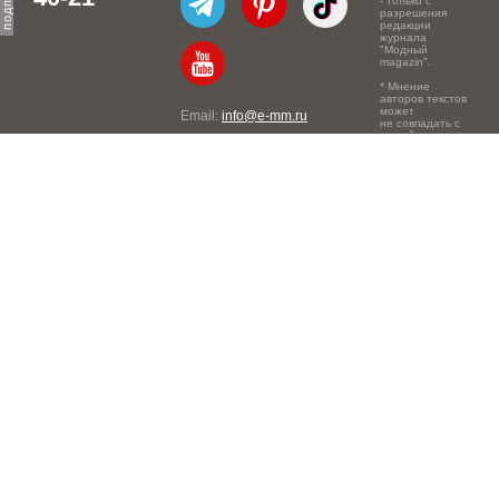
- только с
разрешения
редакции
журнала
"Модный
magazin".
* Мнение
авторов текстов
может
Email:
info@e-mm.ru
не совпадать с
точкой зрения
Адреса:
редакции.
Россия, г. Москва, 105066,
Токмаков переулок, дом №
16, строение 2, телефон:
+7-903-140-03-57
Россия, г. Санкт-Петербург,
191186, Офисный центр
"Казанский", Казанская ул,
7, телефон: 8-800-600-40-
21
Россия, г. Краснодар,
105066, Офисный центр
"Кутузовский", Северная
ул., 490, телефон: 8-800-
600-40-21
Россия, г. Нижний
Новгород, 603105,