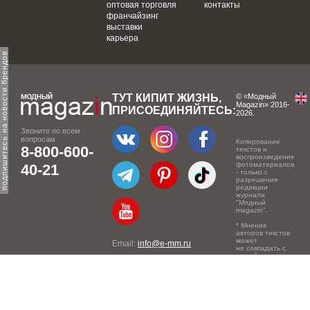
оптовая торговля
контакты
франчайзинг
выставки
карьера
одпишитесь на новости брендов
ТУТ КИПИТ ЖИЗНЬ,
© «Модный
Magazin» 2016-
ПРИСОЕДИНЯЙТЕСЬ:
2026.
Звоните по всем
вопросам
Копирование
8-800-600-
текстов и
воспроизведение
фотоматериалов
40-21
- только с
разрешения
редакции
журнала
"Модный
magazin".
* Мнение
авторов текстов
может
Email:
info@e-mm.ru
не совпадать с
точкой зрения
Адреса:
редакции.
Россия, г. Москва, 105066,
Токмаков переулок, дом №
16, строение 2, телефон: