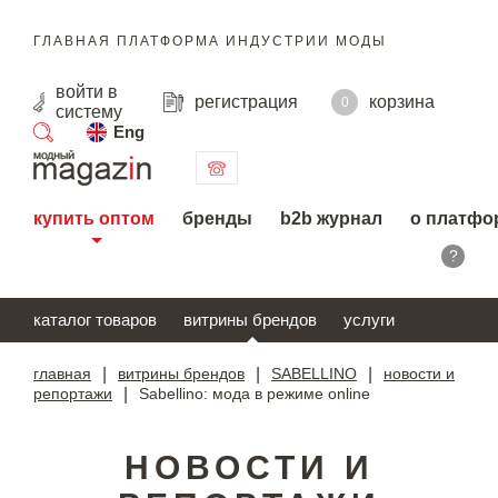
ГЛАВНАЯ ПЛАТФОРМА ИНДУСТРИИ МОДЫ
войти
в
регистрация
корзина
0
систему
Eng
поиск
купить оптом
бренды
b2b журнал
о платфо
?
каталог товаров
витрины брендов
услуги
главная
|
витрины брендов
|
SABELLINO
|
новости и
репортажи
|
Sabellino: мода в режиме online
НОВОСТИ И