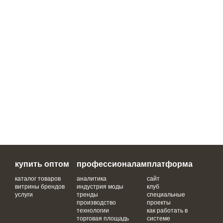
купить оптом
профессионалам
платформа
каталог товаров
аналитика
сайт
витрины брендов
индустрия моды
клуб
услуги
тренды
специальные
производство
проекты
технологии
как работать в
торговая площадь
системе