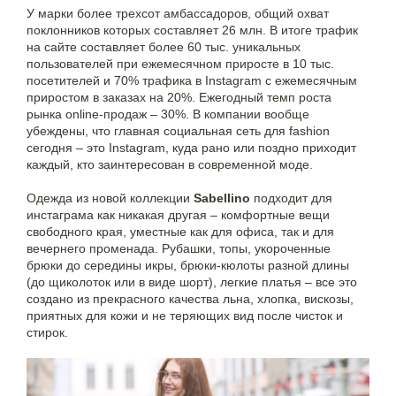
У марки более трехсот амбассадоров, общий охват
поклонников которых составляет 26 млн. В итоге трафик
на сайте составляет более 60 тыс. уникальных
пользователей при ежемесячном приросте в 10 тыс.
посетителей и 70% трафика в Instagram с ежемесячным
приростом в заказах на 20%. Ежегодный темп роста
рынка online-продаж – 30%. В компании вообще
убеждены, что главная социальная сеть для fashion
сегодня – это Instagram, куда рано или поздно приходит
каждый, кто заинтересован в современной моде.
Одежда из новой коллекции
Sabellino
подходит для
инстаграма как никакая другая – комфортные вещи
свободного края, уместные как для офиса, так и для
вечернего променада. Рубашки, топы, укороченные
брюки до середины икры, брюки-кюлоты разной длины
(до щиколоток или в виде шорт), легкие платья – все это
создано из прекрасного качества льна, хлопка, вискозы,
приятных для кожи и не теряющих вид после чисток и
стирок.