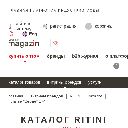
ГЛАВНАЯ ПЛАТФОРМА ИНДУСТРИИ МОДЫ
войти
в
регистрация
корзина
0
систему
Eng
поиск
купить оптом
бренды
b2b журнал
о платфо
?
каталог товаров
витрины брендов
услуги
главная
|
витрины брендов
|
RITINI
|
каталог
|
Платье "Верде" 1744
КАТАЛОГ RITINI