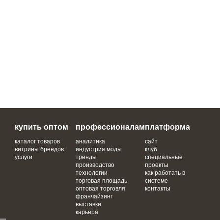
купить оптом
профессионалам
платформа
каталог товаров
аналитика
сайт
витрины брендов
индустрия моды
клуб
услуги
тренды
специальные
производство
проекты
технологии
как работать в
торговая площадь
системе
оптовая торговля
контакты
франчайзинг
выставки
карьера