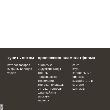
купить оптом
профессионалам
платформа
каталог товаров
аналитика
сайт
витрины брендов
индустрия моды
клуб
услуги
тренды
специальные
производство
проекты
технологии
как работать в
торговая площадь
системе
оптовая торговля
контакты
франчайзинг
выставки
карьера