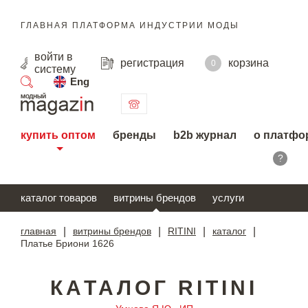
ГЛАВНАЯ ПЛАТФОРМА ИНДУСТРИИ МОДЫ
войти
в
регистрация
корзина
0
систему
Eng
поиск
купить оптом
бренды
b2b журнал
о платфо
?
каталог товаров
витрины брендов
услуги
главная
|
витрины брендов
|
RITINI
|
каталог
|
Платье Бриони 1626
КАТАЛОГ RITINI