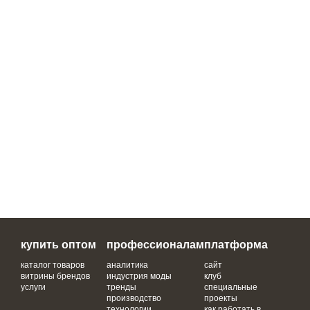
купить оптом
профессионалам
платформа
каталог товаров
аналитика
сайт
витрины брендов
индустрия моды
клуб
услуги
тренды
специальные
производство
проекты
технологии
как работать в