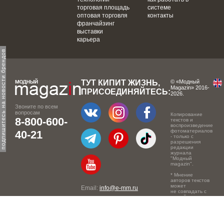
торговая площадь
системе
оптовая торговля
контакты
франчайзинг
выставки
карьера
одпишитесь на новости брендов
ТУТ КИПИТ ЖИЗНЬ,
© «Модный
Magazin» 2016-
ПРИСОЕДИНЯЙТЕСЬ:
2026.
Звоните по всем
вопросам
Копирование
8-800-600-
текстов и
воспроизведение
фотоматериалов
40-21
- только с
разрешения
редакции
журнала
"Модный
magazin".
* Мнение
авторов текстов
может
Email:
info@e-mm.ru
не совпадать с
точкой зрения
Адреса:
редакции.
Россия, г. Москва, 105066,
Токмаков переулок, дом №