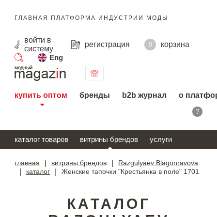
ГЛАВНАЯ ПЛАТФОРМА ИНДУСТРИИ МОДЫ
войти
в
регистрация
корзина
0
систему
Eng
поиск
купить оптом
бренды
b2b журнал
о платфо
?
каталог товаров
витрины брендов
услуги
главная
|
витрины брендов
|
Razgulyaev Blagonravova
|
каталог
|
Женские тапочки "Крестьянка в поле" 1701
КАТАЛОГ