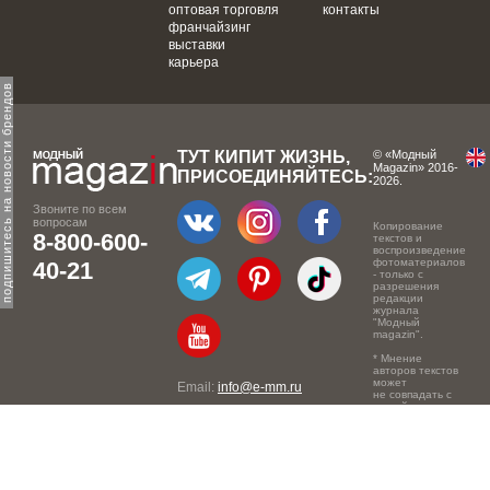
оптовая торговля
контакты
франчайзинг
выставки
карьера
одпишитесь на новости брендов
ТУТ КИПИТ ЖИЗНЬ,
© «Модный
Magazin» 2016-
ПРИСОЕДИНЯЙТЕСЬ:
2026.
Звоните по всем
вопросам
Копирование
8-800-600-
текстов и
воспроизведение
фотоматериалов
40-21
- только с
разрешения
редакции
журнала
"Модный
magazin".
* Мнение
авторов текстов
может
Email:
info@e-mm.ru
не совпадать с
точкой зрения
Адреса:
редакции.
Россия, г. Москва, 105066,
Токмаков переулок, дом №
16, строение 2, телефон: