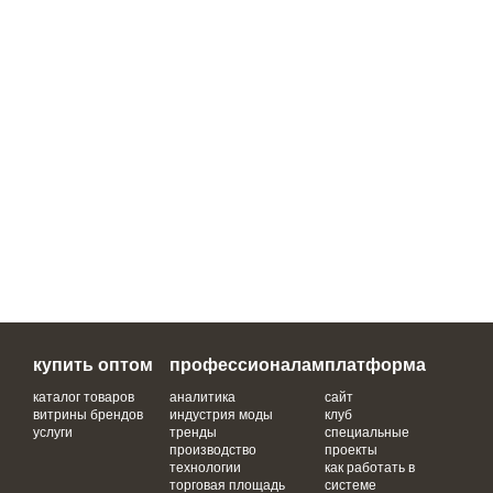
купить оптом
профессионалам
платформа
каталог товаров
аналитика
сайт
витрины брендов
индустрия моды
клуб
услуги
тренды
специальные
производство
проекты
технологии
как работать в
торговая площадь
системе