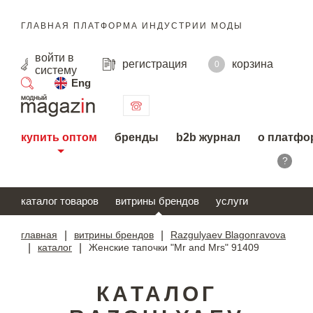
ГЛАВНАЯ ПЛАТФОРМА ИНДУСТРИИ МОДЫ
войти
в
регистрация
корзина
0
систему
Eng
поиск
купить оптом
бренды
b2b журнал
о платфо
?
каталог товаров
витрины брендов
услуги
главная
|
витрины брендов
|
Razgulyaev Blagonravova
|
каталог
|
Женские тапочки "Mr and Mrs" 91409
КАТАЛОГ