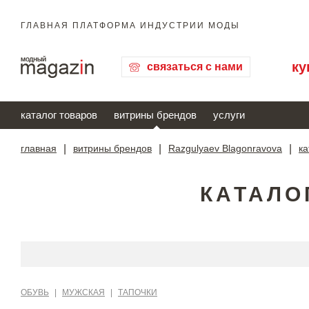
ГЛАВНАЯ ПЛАТФОРМА ИНДУСТРИИ МОДЫ
ку
связаться с нами
каталог товаров
витрины брендов
услуги
главная
|
витрины брендов
|
Razgulyaev Blagonravova
|
ка
КАТАЛО
ОБУВЬ
|
МУЖСКАЯ
|
ТАПОЧКИ