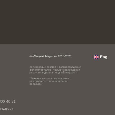
© «Модный Magazin» 2016-2026.
Eng
Копирование текстов и воспроизведение
фотоматериалов - только с разрешения
редакции журнала "Модный magazin".
* Мнение авторов текстов может
не совпадать с точкой зрения
редакции.
600-40-21
00-40-21