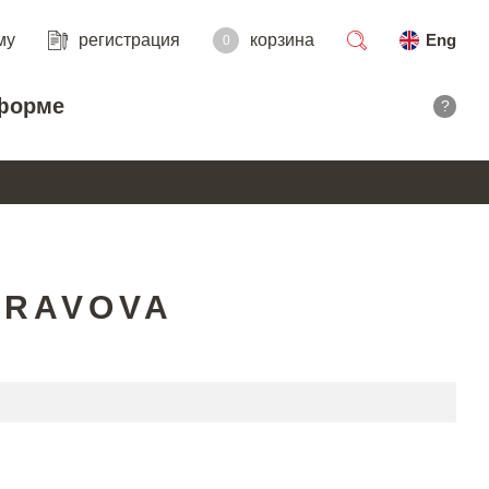
му
регистрация
корзина
Eng
0
поиск
форме
?
NRAVOVA