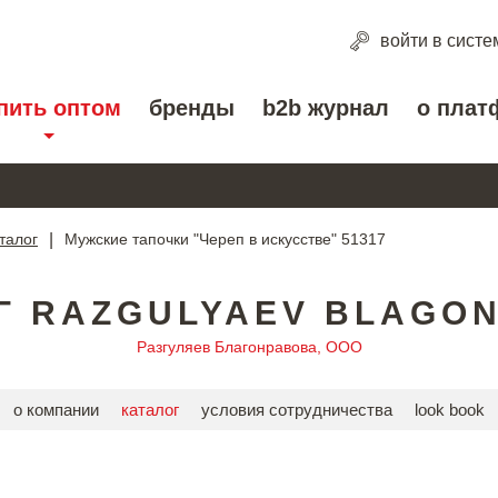
войти
в систе
пить оптом
бренды
b2b журнал
о плат
талог
|
Мужские тапочки "Череп в искусстве" 51317
Г RAZGULYAEV BLAGO
Разгуляев Благонравова, ООО
о компании
каталог
условия сотрудничества
look book