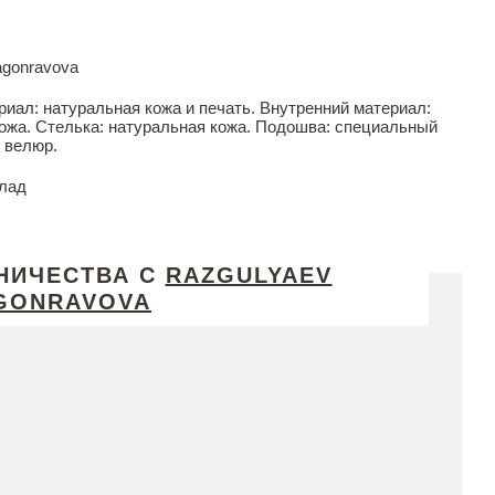
agonravova
иал: натуральная кожа и печать. Внутренний материал:
ожа. Стелька: натуральная кожа. Подошва: специальный
й велюр.
лад
НИЧЕСТВА С
RAZGULYAEV
GONRAVOVA