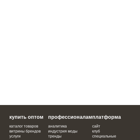
купить оптом
профессионалам
платформа
каталог товаров
аналитика
сайт
витрины брендов
индустрия моды
клуб
услуги
тренды
специальные