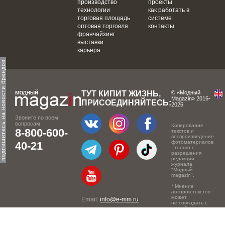
производство
проекты
технологии
как работать в
торговая площадь
системе
оптовая торговля
контакты
франчайзинг
выставки
карьера
одпишитесь на новости брендов
ТУТ КИПИТ ЖИЗНЬ,
© «Модный
Magazin» 2016-
ПРИСОЕДИНЯЙТЕСЬ:
2026.
Звоните по всем
вопросам
Копирование
8-800-600-
текстов и
воспроизведение
фотоматериалов
40-21
- только с
разрешения
редакции
журнала
"Модный
magazin".
* Мнение
авторов текстов
может
Email:
info@e-mm.ru
не совпадать с
точкой зрения
Адреса:
редакции.