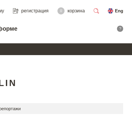
му
регистрация
корзина
Eng
0
поиск
форме
?
LIN
 репортажи