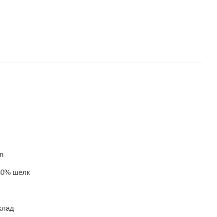
in
30% шелк
клад