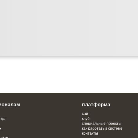
ионалам
платформа
сайт
оды
клуб
специальные проекты
о
как работать в системе
контакты