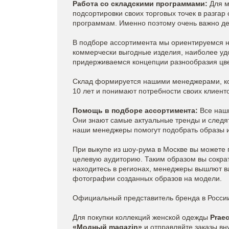
Работа со складскими программами:
Для м
подсортировки своих торговых точек в разгар 
программам. Именно поэтому очень важно де
В подборе ассортимента мы ориентируемся 
коммерчески выгодные изделия, наиболее уд
придерживаемся концепции разнообразия цве
Склад формируется нашими менеджерами, ко
10 лет и понимают потребности своих клиенто
Помощь в подборе ассортимента:
Все наш
Они знают самые актуальные тренды и следя
наши менеджеры помогут подобрать образы и
При выкупе из шоу-рума в Москве вы можете 
целевую аудиторию. Таким образом вы сократ
находитесь в регионах, менеджеры вышлют в
фотографии созданных образов на модели.
Официальный представитель бренда в Росси
Для покупки коллекций женской одежды
Praec
«Модный magazin»
и отправляйте заказы вн