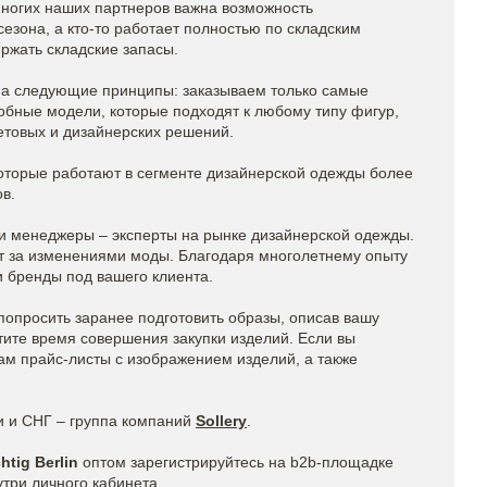
ногих наших партнеров важна возможность
сезона, а кто-то работает полностью по складским
ржать складские запасы.
на следующие принципы: заказываем только самые
обные модели, которые подходят к любому типу фигур,
товых и дизайнерских решений.
торые работают в сегменте дизайнерской одежды более
в.
и менеджеры – эксперты на рынке дизайнерской одежды.
т за изменениями моды. Благодаря многолетнему опыту
 бренды под вашего клиента.
попросить заранее подготовить образы, описав вашу
ите время совершения закупки изделий. Если вы
ам прайс-листы с изображением изделий, а также
и и СНГ – группа компаний
Sollery
.
htig Berlin
оптом
зарегистрируйтесь на b2b-площадке
утри личного кабинета.