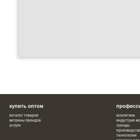
купить оптом
професс
каталог товаров
аналитика
витрины брендов
индустрия м
услуги
тренды
производств
технологии