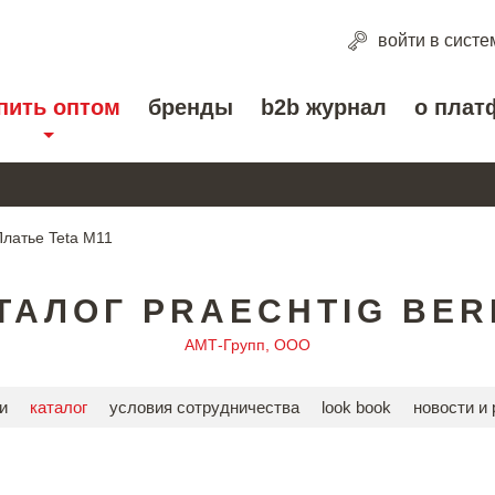
войти
в систе
пить оптом
бренды
b2b журнал
о плат
Платье Teta M11
ТАЛОГ PRAECHTIG BER
АМТ-Групп, ООО
и
каталог
условия сотрудничества
look book
новости и