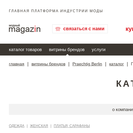
ГЛАВНАЯ ПЛАТФОРМА ИНДУСТРИИ МОДЫ
ку
связаться с нами
каталог товаров
витрины брендов
услуги
главная
|
витрины брендов
|
Praechtig Berlin
|
каталог
|
КА
о компани
ОДЕЖДА
|
ЖЕНСКАЯ
|
ПЛАТЬЯ, САРАФАНЫ