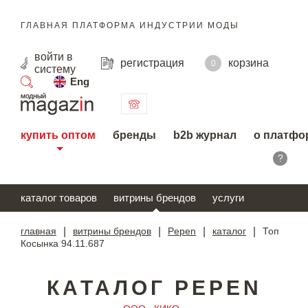
ГЛАВНАЯ ПЛАТФОРМА ИНДУСТРИИ МОДЫ
войти
в
регистрация
корзина
0
систему
Eng
поиск
купить оптом
бренды
b2b журнал
о платфо
?
каталог товаров
витрины брендов
услуги
главная
|
витрины брендов
|
Pepen
|
каталог
|
Топ
Косынка 94.11.687
КАТАЛОГ PEPEN