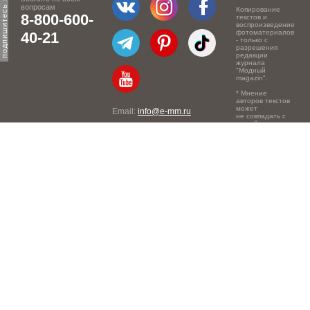
вопросам
Копирование
8-800-600-
текстов и
воспроизведение
фотоматериалов
40-21
- только с
разрешения
редакции
журнала
"Модный
magazin".
* Мнение
авторов текстов
может
Email:
info@e-mm.ru
не совпадать с
точкой зрения
Адреса:
редакции.
Россия, г. Москва, 105066,
Токмаков переулок, дом №
16, строение 2, телефон:
+7-903-140-03-57
Россия, г. Санкт-Петербург,
191186, Офисный центр
"Казанский", Казанская ул,
7, телефон: 8-800-600-40-
21
Россия, г. Краснодар,
105066, Офисный центр
"Кутузовский", Северная
ул., 490, телефон: 8-800-