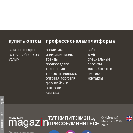
купить оптом
профессионалам
платформа
каталог товаров
аналитика
сайт
витрины брендов
индустрия моды
клуб
услуги
тренды
специальные
производство
проекты
технологии
как работать в
торговая площадь
системе
оптовая торговля
контакты
франчайзинг
выставки
карьера
одпишитесь на новости брендов
ТУТ КИПИТ ЖИЗНЬ,
© «Модный
Magazin» 2016-
ПРИСОЕДИНЯЙТЕСЬ:
2026.
Звоните по всем