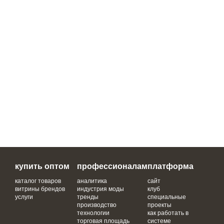
купить оптом
профессионалам
платформа
каталог товаров
аналитика
сайт
витрины брендов
индустрия моды
клуб
услуги
тренды
специальные
производство
проекты
технологии
как работать в
торговая площадь
системе