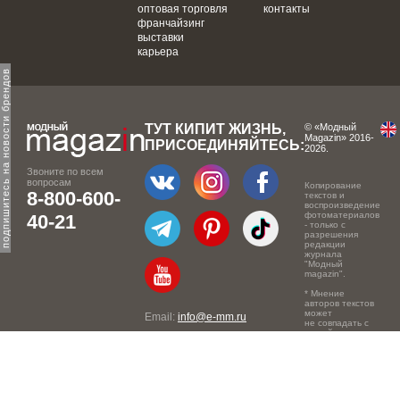
оптовая торговля
контакты
франчайзинг
выставки
карьера
одпишитесь на новости брендов
ТУТ КИПИТ ЖИЗНЬ,
© «Модный
Magazin» 2016-
ПРИСОЕДИНЯЙТЕСЬ:
2026.
Звоните по всем
вопросам
Копирование
8-800-600-
текстов и
воспроизведение
фотоматериалов
40-21
- только с
разрешения
редакции
журнала
"Модный
magazin".
* Мнение
авторов текстов
может
Email:
info@e-mm.ru
не совпадать с
точкой зрения
Адреса:
редакции.
Россия, г. Москва, 105066,
Токмаков переулок, дом №
16, строение 2, телефон: