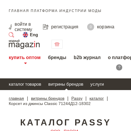
ГЛАВНАЯ ПЛАТФОРМА ИНДУСТРИИ МОДЫ
войти
в
регистрация
корзина
0
систему
Eng
поиск
купить оптом
бренды
b2b журнал
о платфо
?
каталог товаров
витрины брендов
услуги
главная
|
витрины брендов
|
Passy
|
каталог
|
Корсет из джинсы Classic 71244Д12-18302
КАТАЛОГ PASSY