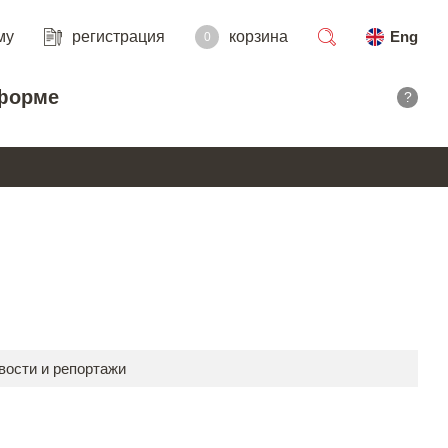
му
регистрация
корзина
Eng
0
поиск
форме
?
вости и репортажи