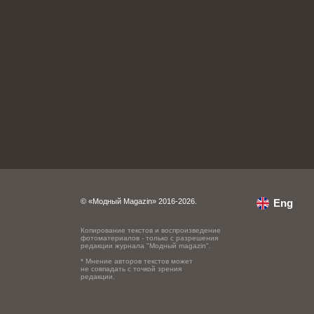
© «Модный Magazin» 2016-2026.
Eng
Копирование текстов и воспроизведение
фотоматериалов - только с разрешения
редакции журнала "Модный magazin".
* Мнение авторов текстов может
не совпадать с точкой зрения
редакции.