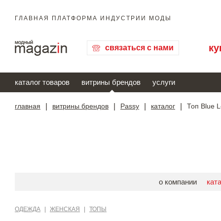
ГЛАВНАЯ ПЛАТФОРМА ИНДУСТРИИ МОДЫ
ку
связаться с нами
каталог товаров
витрины брендов
услуги
главная
|
витрины брендов
|
Passy
|
каталог
|
Топ Blue 
о компании
кат
ОДЕЖДА
|
ЖЕНСКАЯ
|
ТОПЫ