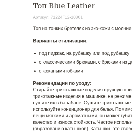
Топ Blue Leather
Артикул: 71224Г12-10901
Топ на тонких бретелях из эко-кожи с молние
Варианты стилизации:
под пиджак, на рубашку или под рубашку
с классическими брюками, с брюками из д
с кожаными юбками
Рекомендации по уходу:
Стирайте трикотажные изделия вручную при 
трикотажные изделия в машинке, на режим
сушите их в барабане. Сушите трикотажные 
используйте кондиционер для белья. Помимо 
вещи мягкими и ароматными, он может губит
качество и износа стойкость. Частое испол
(образованию катышков). Катышки -это своб