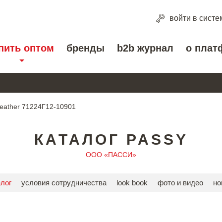
войти
в систе
пить оптом
бренды
b2b журнал
о плат
Leather 71224Г12-10901
КАТАЛОГ PASSY
ООО «ПАССИ»
алог
условия сотрудничества
look book
фото и видео
но