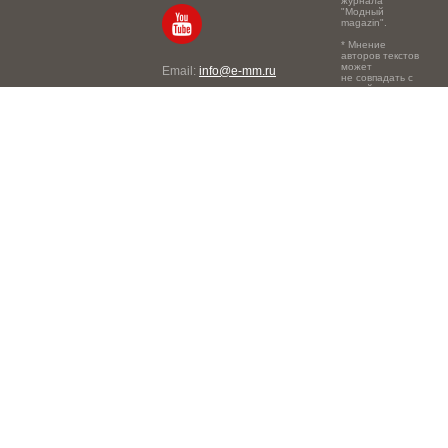
журнала
"Модный
magazin".
* Мнение
авторов текстов
может
Email:
info@e-mm.ru
не совпадать с
точкой зрения
Адреса:
редакции.
Россия, г. Москва, 105066,
Токмаков переулок, дом №
16, строение 2, телефон:
+7-903-140-03-57
Россия, г. Санкт-Петербург,
191186, Офисный центр
"Казанский", Казанская ул,
7, телефон: 8-800-600-40-
21
Россия, г. Краснодар,
105066, Офисный центр
"Кутузовский", Северная
ул., 490, телефон: 8-800-
600-40-21
Россия, г. Нижний
Новгород, 603105,
Офисный центр "London",
Ошарская, 77А, телефон: