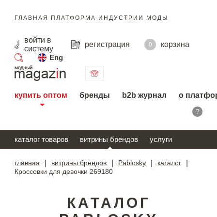
ГЛАВНАЯ ПЛАТФОРМА ИНДУСТРИИ МОДЫ
войти
в
регистрация
корзина
0
систему
Eng
поиск
купить оптом
бренды
b2b журнал
о платфо
?
каталог товаров
витрины брендов
услуги
главная
|
витрины брендов
|
Pablosky
|
каталог
|
Кроссовки для девочки 269180
КАТАЛОГ