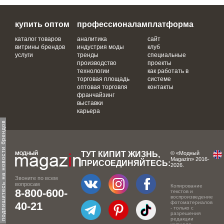
купить оптом
профессионалам
платформа
каталог товаров
аналитика
сайт
витрины брендов
индустрия моды
клуб
услуги
тренды
специальные
производство
проекты
технологии
как работать в
торговая площадь
системе
оптовая торговля
контакты
франчайзинг
выставки
карьера
одпишитесь на новости брендов
ТУТ КИПИТ ЖИЗНЬ,
© «Модный
Magazin» 2016-
ПРИСОЕДИНЯЙТЕСЬ:
2026.
Звоните по всем
вопросам
Копирование
8-800-600-
текстов и
воспроизведение
фотоматериалов
40-21
- только с
разрешения
редакции