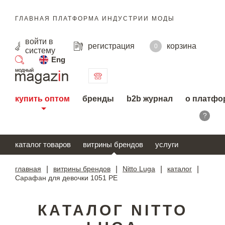
ГЛАВНАЯ ПЛАТФОРМА ИНДУСТРИИ МОДЫ
войти
в
регистрация
корзина
0
систему
Eng
поиск
купить оптом
бренды
b2b журнал
о платфо
?
каталог товаров
витрины брендов
услуги
главная
|
витрины брендов
|
Nitto Luga
|
каталог
|
Сарафан для девочки 1051 PE
КАТАЛОГ NITTO