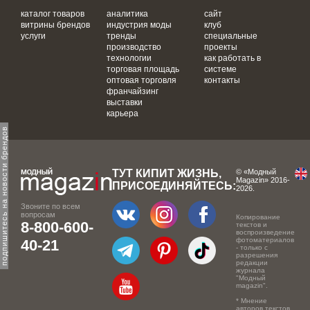
каталог товаров
аналитика
сайт
витрины брендов
индустрия моды
клуб
услуги
тренды
специальные
производство
проекты
технологии
как работать в
торговая площадь
системе
оптовая торговля
контакты
франчайзинг
выставки
карьера
одпишитесь на новости брендов
ТУТ КИПИТ ЖИЗНЬ,
© «Модный
Magazin» 2016-
ПРИСОЕДИНЯЙТЕСЬ:
2026.
Звоните по всем
вопросам
Копирование
8-800-600-
текстов и
воспроизведение
фотоматериалов
40-21
- только с
разрешения
редакции
журнала
"Модный
magazin".
* Мнение
авторов текстов