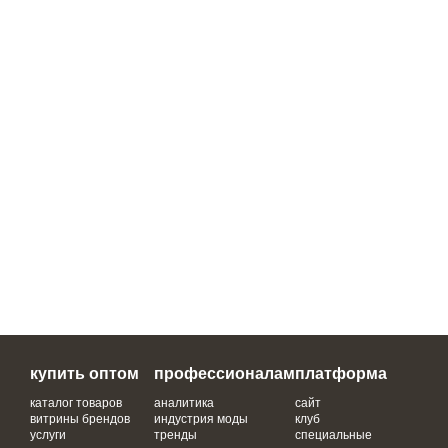
купить оптом
профессионалам
платформа
каталог товаров
аналитика
сайт
витрины брендов
индустрия моды
клуб
услуги
тренды
специальные