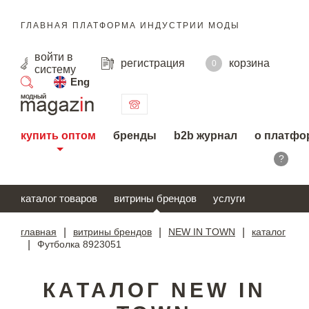
ГЛАВНАЯ ПЛАТФОРМА ИНДУСТРИИ МОДЫ
войти
в
регистрация
корзина
0
систему
Eng
поиск
купить оптом
бренды
b2b журнал
о платфо
?
каталог товаров
витрины брендов
услуги
главная
|
витрины брендов
|
NEW IN TOWN
|
каталог
|
Футболка 8923051
КАТАЛОГ NEW IN