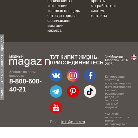
производство
проекты
технологии
как работать в
торговая площадь
системе
оптовая торговля
контакты
франчайзинг
выставки
карьера
одпишитесь на новости брендов
ТУТ КИПИТ ЖИЗНЬ,
© «Модный
Magazin» 2016-
ПРИСОЕДИНЯЙТЕСЬ:
2026.
Звоните по всем
вопросам
Копирование
8-800-600-
текстов и
воспроизведение
фотоматериалов
40-21
- только с
разрешения
редакции
журнала
"Модный
magazin".
* Мнение
авторов текстов
может
Email:
info@e-mm.ru
не совпадать с
точкой зрения
Адреса:
редакции.