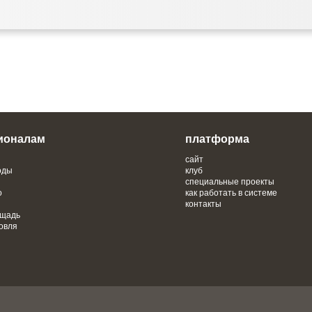
ионалам
платформа
сайт
оды
клуб
специальные проекты
о
как работать в системе
контакты
ощадь
овля