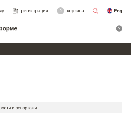
му
регистрация
корзина
Eng
0
поиск
форме
?
вости и репортажи