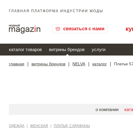
ГЛАВНАЯ ПЛАТФОРМА ИНДУСТРИИ МОДЫ
ку
связаться с нами
каталог товаров
витрины брендов
услуги
главная
|
витрины брендов
|
NELVA
|
каталог
|
Платье 5
о компании
кат
ОДЕЖДА
|
ЖЕНСКАЯ
|
ПЛАТЬЯ, САРАФАНЫ