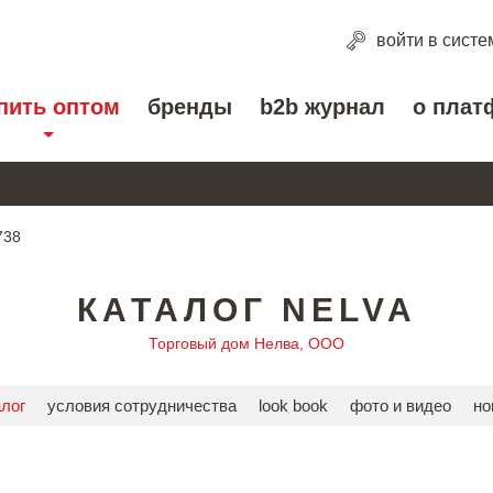
войти
в систе
пить оптом
бренды
b2b журнал
о плат
738
КАТАЛОГ NELVA
Торговый дом Нелва, ООО
алог
условия сотрудничества
look book
фото и видео
но