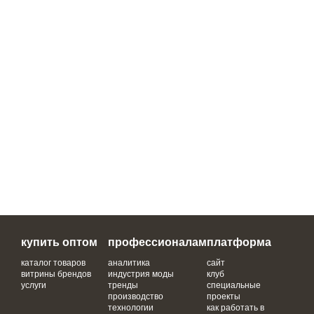
купить оптом
профессионалам
платформа
каталог товаров
аналитика
сайт
витрины брендов
индустрия моды
клуб
услуги
тренды
специальные
производство
проекты
технологии
как работать в