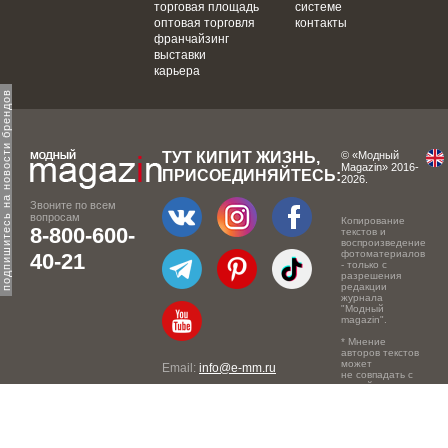
торговая площадь
системе
оптовая торговля
контакты
франчайзинг
выставки
карьера
одпишитесь на новости брендов
ТУТ КИПИТ ЖИЗНЬ,
© «Модный
Magazin» 2016-
ПРИСОЕДИНЯЙТЕСЬ:
2026.
Звоните по всем
вопросам
Копирование
8-800-600-
текстов и
воспроизведение
фотоматериалов
40-21
- только с
разрешения
редакции
журнала
"Модный
magazin".
* Мнение
авторов текстов
может
Email:
info@e-mm.ru
не совпадать с
точкой зрения
Адреса:
редакции.
Россия, г. Москва, 105066,
Токмаков переулок, дом №