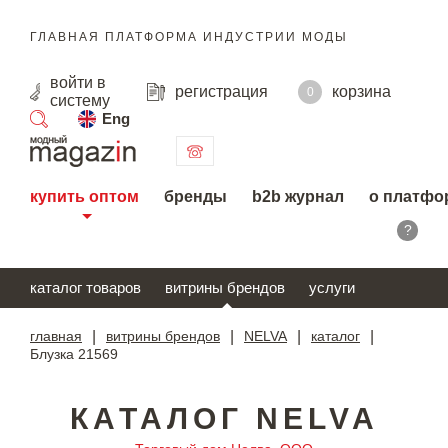
ГЛАВНАЯ ПЛАТФОРМА ИНДУСТРИИ МОДЫ
войти
в
регистрация
корзина
0
систему
Eng
поиск
купить оптом
бренды
b2b журнал
о платфо
?
каталог товаров
витрины брендов
услуги
главная
|
витрины брендов
|
NELVA
|
каталог
|
Блузка 21569
КАТАЛОГ NELVA