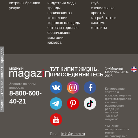
витрины брендов
индустрия моды
клуб
услуги
тренды
специальные
производство
проекты
технологии
как работать в
торговая площадь
системе
оптовая торговля
контакты
франчайзинг
выставки
карьера
одпишитесь на новости брендов
ТУТ КИПИТ ЖИЗНЬ,
© «Модный
Magazin» 2016-
ПРИСОЕДИНЯЙТЕСЬ:
2026.
Звоните по всем
вопросам
Копирование
8-800-600-
текстов и
воспроизведение
фотоматериалов
40-21
- только с
разрешения
редакции
журнала
"Модный
magazin".
* Мнение
авторов текстов
может
Email:
info@e-mm.ru
не совпадать с