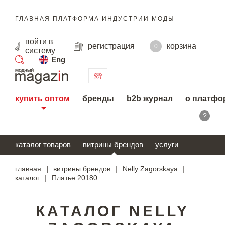
ГЛАВНАЯ ПЛАТФОРМА ИНДУСТРИИ МОДЫ
войти
в
регистрация
корзина
0
систему
Eng
поиск
купить оптом
бренды
b2b журнал
о платфо
?
каталог товаров
витрины брендов
услуги
главная
|
витрины брендов
|
Nelly Zagorskaya
|
каталог
|
Платье 20180
КАТАЛОГ NELLY