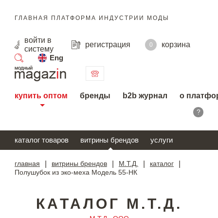
ГЛАВНАЯ ПЛАТФОРМА ИНДУСТРИИ МОДЫ
войти
в
регистрация
корзина
0
систему
Eng
поиск
купить оптом
бренды
b2b журнал
о платфо
?
каталог товаров
витрины брендов
услуги
главная
|
витрины брендов
|
М.Т.Д.
|
каталог
|
Полушубок из эко-меха Модель 55-НК
КАТАЛОГ М.Т.Д.