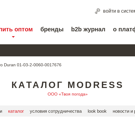
войти
в систе
пить оптом
бренды
b2b журнал
о плат
о Duran 01-03-2-0060-0017676
КАТАЛОГ MODRESS
ООО «Твоя погода»
и
каталог
условия сотрудничества
look book
новости и