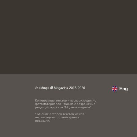
© «Модный Magazin» 2016-2026.
Eng
Копирование текстов и воспроизведение
фотоматериалов - только с разрешения
редакции журнала "Модный magazin".
* Мнение авторов текстов может
не совпадать с точкой зрения
редакции.