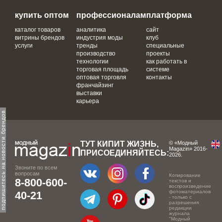
купить оптом
профессионалам
платформа
каталог товаров
аналитика
сайт
витрины брендов
индустрия моды
клуб
услуги
тренды
специальные
производство
проекты
технологии
как работать в
торговая площадь
системе
оптовая торговля
контакты
франчайзинг
выставки
карьера
одпишитесь на новости брендов
ТУТ КИПИТ ЖИЗНЬ,
© «Модный
Magazin» 2016-
ПРИСОЕДИНЯЙТЕСЬ:
2026.
Звоните по всем
вопросам
Копирование
8-800-600-
текстов и
воспроизведение
фотоматериалов
40-21
- только с
разрешения
редакции
журнала
"Модный