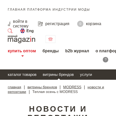
ГЛАВНАЯ ПЛАТФОРМА ИНДУСТРИИ МОДЫ
войти
в
регистрация
корзина
0
систему
Eng
поиск
купить оптом
бренды
b2b журнал
о платфо
?
каталог товаров
витрины брендов
услуги
главная
|
витрины брендов
|
MODRESS
|
новости и
репортажи
|
Теплая осень с MODRESS
НОВОСТИ И