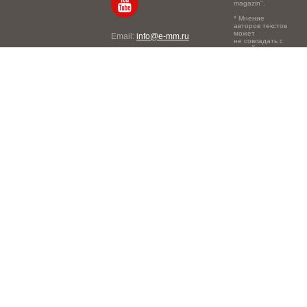
magazin".
* Мнение
авторов текстов
может
Email:
info@e-mm.ru
не совпадать с
точкой зрения
Адреса:
редакции.
Россия, г. Москва, 105066,
Токмаков переулок, дом №
16, строение 2, телефон:
+7-903-140-03-57
Россия, г. Санкт-Петербург,
191186, Офисный центр
"Казанский", Казанская ул,
7, телефон: 8-800-600-40-
21
Россия, г. Краснодар,
105066, Офисный центр
"Кутузовский", Северная
ул., 490, телефон: 8-800-
600-40-21
Россия, г. Нижний
Новгород, 603105,
Офисный центр "London",
Ошарская, 77А, телефон:
8-800-600-40-21