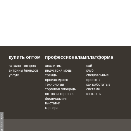
купить оптом
профессионалам
платформа
каталог товаров
аналитика
сайт
витрины брендов
индустрия моды
клуб
услуги
тренды
специальные
производство
проекты
технологии
как работать в
торговая площадь
системе
оптовая торговля
контакты
франчайзинг
выставки
карьера