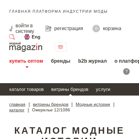
ГЛАВНАЯ ПЛАТФОРМА ИНДУСТРИИ МОДЫ
войти
в
регистрация
корзина
0
систему
Eng
поиск
купить оптом
бренды
b2b журнал
о платфо
?
каталог товаров
витрины брендов
услуги
главная
|
витрины брендов
|
Модные истории
|
каталог
|
Ожерелье 12/1086
КАТАЛОГ МОДНЫЕ