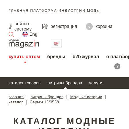
ГЛАВНАЯ ПЛАТФОРМА ИНДУСТРИИ МОДЫ
войти
в
регистрация
корзина
0
систему
Eng
поиск
купить оптом
бренды
b2b журнал
о платфо
?
каталог товаров
витрины брендов
услуги
главная
|
витрины брендов
|
Модные истории
|
каталог
|
Серьги 15/0558
КАТАЛОГ МОДНЫЕ