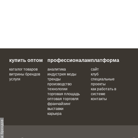
купить оптом
профессионалам
платформа
каталог товаров
аналитика
сайт
витрины брендов
индустрия моды
клуб
услуги
тренды
специальные
производство
проекты
технологии
как работать в
торговая площадь
системе
оптовая торговля
контакты
франчайзинг
выставки
карьера