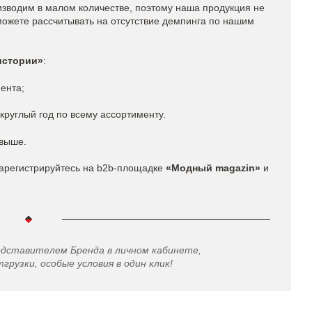
изводим в малом количестве, поэтому наша продукция не
можете рассчитывать на отсутствие демпинга по нашим
истории»
:
ента;
круглый год по всему ассортименту.
 выше.
арегистрируйтесь на b2b-площадке
«Модный magazin»
и
едставителем Бренда в личном кабинете,
грузки, особые условия в один клик!