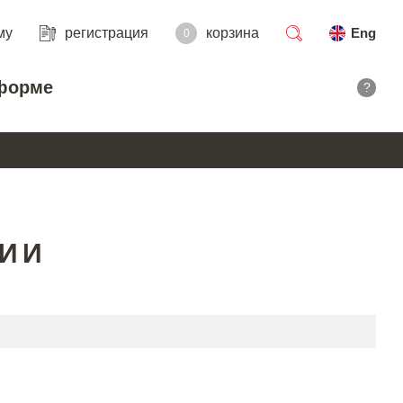
му
регистрация
корзина
Eng
0
поиск
форме
?
РИИ