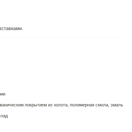
вставками.
рии
ьваническим покрытием из золота, полимерная смола, эмаль
клад