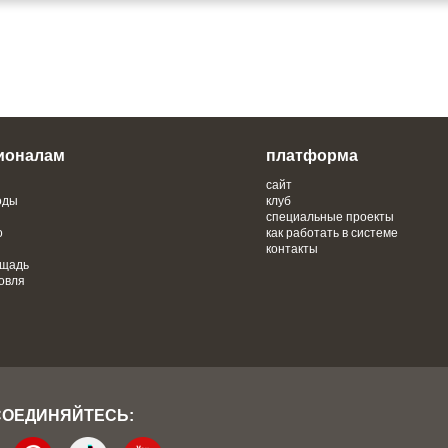
ионалам
платформа
сайт
оды
клуб
специальные проекты
о
как работать в системе
контакты
ощадь
овля
СОЕДИНЯЙТЕСЬ: