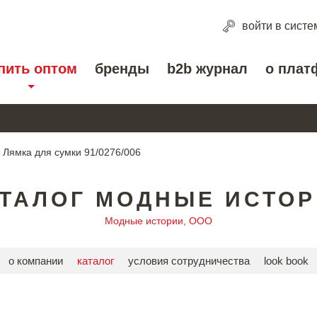
войти
в систе
пить оптом
бренды
b2b журнал
о плат
Лямка для сумки 91/0276/006
ТАЛОГ МОДНЫЕ ИСТО
Модные истории, ООО
о компании
каталог
условия сотрудничества
look book