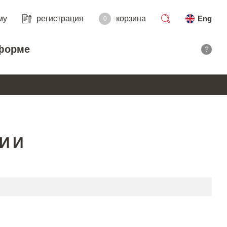
му
регистрация
корзина
Eng
0
поиск
форме
?
РИИ