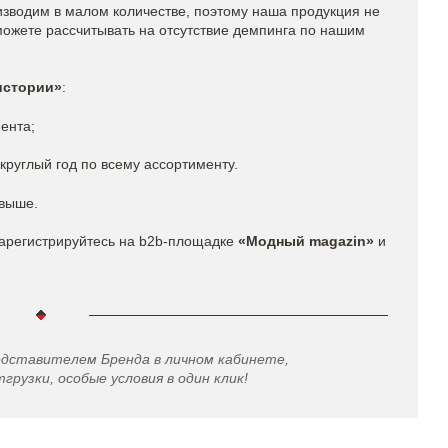
изводим в малом количестве, поэтому наша продукция не
можете рассчитывать на отсутствие демпинга по нашим
истории»
:
ента;
круглый год по всему ассортименту.
 выше.
арегистрируйтесь на b2b-площадке
«Модный magazin»
и
едставителем Бренда в личном кабинете,
грузки, особые условия в один клик!