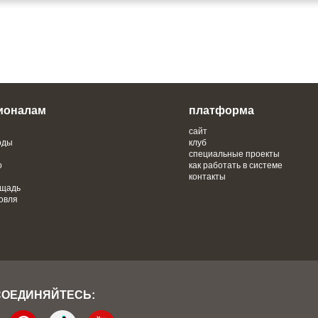
ионалам
платформа
сайт
оды
клуб
специальные проекты
о
как работать в системе
контакты
ощадь
овля
СОЕДИНЯЙТЕСЬ: