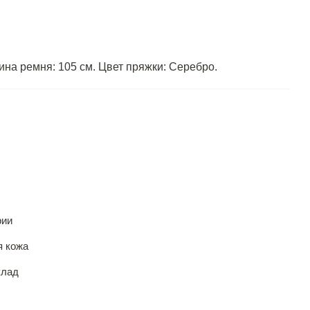
ина ремня: 105 см. Цвет пряжки: Серебро.
рии
я кожа
клад